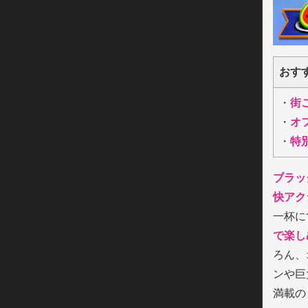
おす
・
街
・
オ
・
特
ブラッ
快アク
一杯に
で楽し
ろん、
ンや巨
満載の