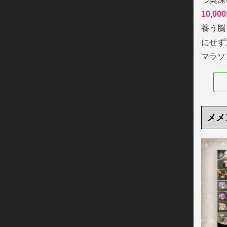
10,
養う脳
にせず
マラソ
メメ