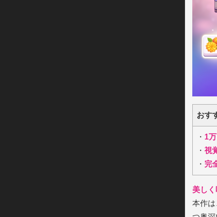
おす
・
1
・
視
・
完
美しく
本作は
つ奥深