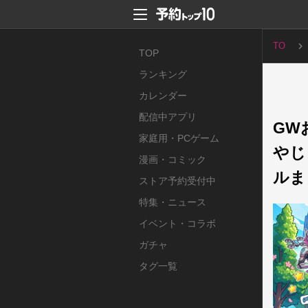
TO
TOP
P
ランキング
カレンダー
配信中アプリ
GW
家庭用・PCゲーム
やじ
漫画・コミック
ルま
ストア予約受付中
特集・ニュース
イベント・コラボ
ガチャ
タグ一覧