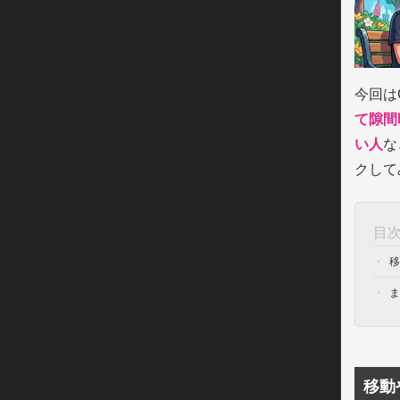
今回は
て隙間
い人
な
クして
目
移
ま
移動