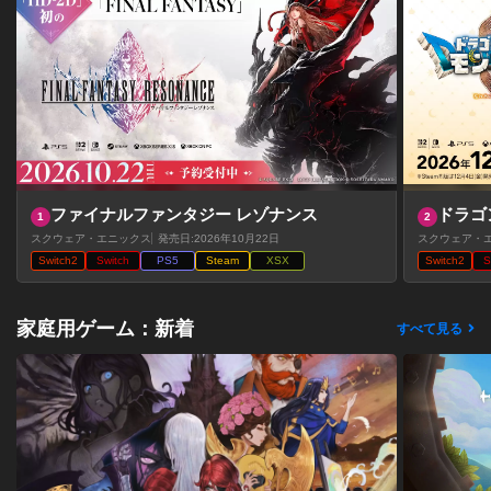
ファイナルファンタジー レゾナンス
ドラゴ
1
2
国のビ
スクウェア・エニックス
発売日:2026年10月22日
スクウェア・
Switch2
Switch
PS5
Steam
XSX
Switch2
S
家庭用ゲーム：新着
すべて見る