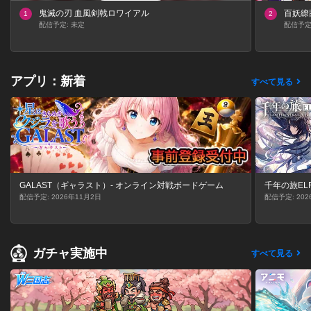
鬼滅の刃 血風剣戟ロワイアル
百妖繚
1
2
配信予定: 未定
配信予定:
アプリ：新着
すべて見る
GALAST（ギャラスト）- オンライン対戦ボードゲーム
千年の旅EL
配信予定: 2026年11月2日
配信予定: 202
ガチャ実施中
すべて見る