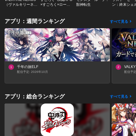
（ヴァルキリーネク
×すごろく×ローグ
獣神転生
ン：終末シェ
サス）
ライク-
戦争
アプリ：週間ランキング
すべて見る
千年の旅ELF
VALK
1
2
配信予定: 2026年10月
配信予定:
アプリ：総合ランキング
すべて見る