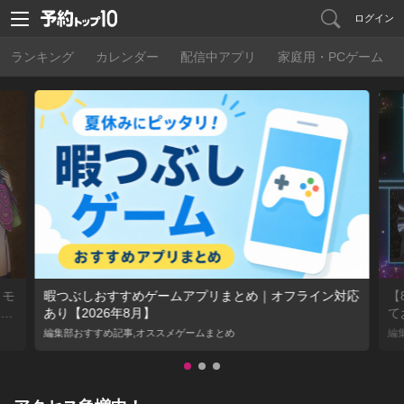
ログイン
ランキング
カレンダー
配信中アプリ
家庭用・PCゲーム
トモ
暇つぶしおすすめゲームアプリまとめ｜オフライン対応
【
02
あり【2026年8月】
て
編集部おすすめ記事,オススメゲームまとめ
編