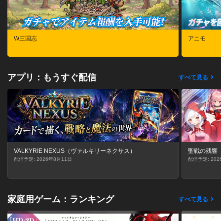
W三国志
アニモ
アプリ：もうすぐ配信
すべて見る
VALKYRIE NEXUS（ヴァルキリーネクサス）
聖戦の残響
配信予定: 2026年8月11日
配信予定: 202
家庭用ゲーム：ランキング
すべて見る