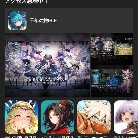
アクセス急増中！
千年の旅ELF
VALKYRIE NEXUS
すごろぐ -和風RPG
モンスターループ：
ラスト・セー