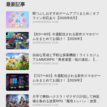
最新記事
暇つぶしおすすめゲームアプリまとめ｜オフ
ライン対応あり【2026年8月】
2026年08月05日 10:00
【8/3〜8/9】今週配信される新作スマホゲー
ムをまとめてお届け！【2026年】
2026年08月04日 16:00
自由な育成と手軽な探索機能！ライトカジュ
アルMMORPG『勇者連盟：暁の遠征』【最
新作PICKUP】
2026年07月28日 18:20
【7/27〜8/2】今週配信される新作スマホゲー
ムをまとめてお届け！【2026年】
2026年07月27日 17:00
片手で爽快ハクスラ！ザクザク討伐して神装
備を集める放置RPG『魔境トレハン：放置で
神装備』【最新作PICKUP】
2026年07月14日 17:00