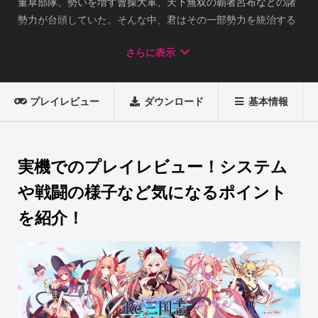
董卓部隊、勢いを増す曹操大軍、天下無双の覇者呂布などの諸
勢力が台頭していた。そんな中、君はその一部勢力を統治する
君主である。

さらに表示
魅力的な武将を集結したり、萌え兵士を出陣させたり、絶妙な
陣形を布陣させたりして、Re:三国志の世界で武将を育て上げ
プレイレビュー
ダウンロード
基本情報
ながら、天下を征伐していく！

天下を統一するためには、ありとあらゆる戦で敗北せずに生き
残ること、これが君に課せられた絶対の使命だ。

実機でのプレイレビュー！システム
敗北の危機を前にして、戦うか逃げるか、生きるか死ぬか、そ
や戦闘の様子など気になるポイント
れは君次第

を紹介！
大切な武将を守り、三国志の世界で一天万乗の王に君はなれる
か。天下統一を目指す壮大な物語は今始まったばかりだ！

【ゲーム詳細】

★簡単操作でド派手な無双スキルバトル！

ワンタップ操作でド派手な無双を乱舞させて、迫り来る敵軍を