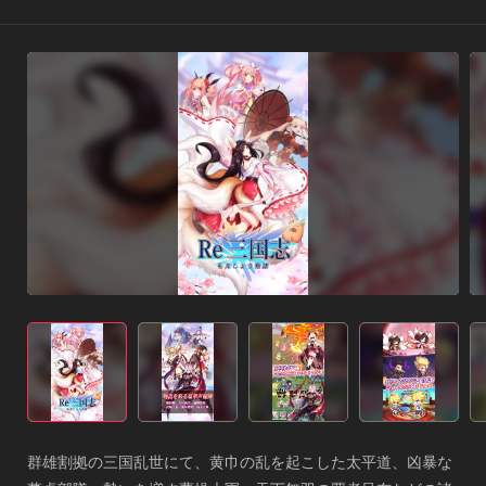
群雄割拠の三国乱世にて、黄巾の乱を起こした太平道、凶暴な