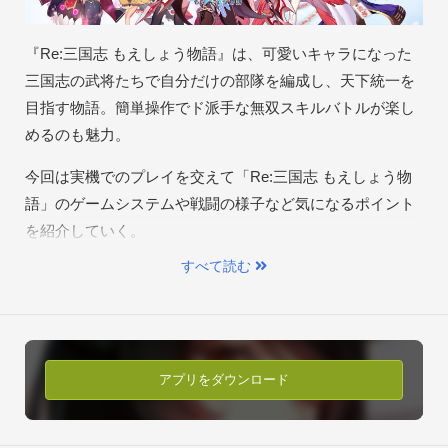
打ち破ろう！

武将、兵士、陣形、戦車、無双（必殺技）、連携技といった要
『Re:三国志 もえしょう物語』は、可愛いキャラになった
素を組み合わせながら、

三国志の武将たちで自分だけの部隊を編成し、天下統一を
君だけの戦略を駆使して一手で戦況を逆転させろ！

目指す物語。簡単操作でド派手な無双スキルバトルが楽し
★個性豊かな武将たちを編成して、君だけの部隊で天下を征
めるのも魅力。
戦！

今回は実機でのプレイを交えて「Re:三国志 もえしょう物
名士召集！初期60人以上の武将たちが集結！新しい武将も続々
語」のゲームシステムや戦闘の様子など気になるポイント
登場！

を紹介していく。
20以上の強大勢力、100以上の敵城を征伐可能！

論功行賞！上位の爵位に昇格して、一天万乗の王を目指せ！

すべて読む
★深まる武将との絆

装備進化やスキル強化、御印装着などにより、魅力的な武将た
ちを最強武将に育成可能！

アプリをダウンロード
お気に入りの衣装を手に入れることで、武将の着せ替えができ
る！

豊富なギフトを好きな武将にプレゼントすると、その武将の親