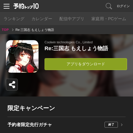
ログイン
ランキング
カレンダー
配信中アプリ
家庭用・PCゲーム
TOP
Re:三国志 もえしょう物語
Coolwin technologies Co., Limited
Re:三国志 もえしょう物語
アプリをダウンロード
限定キャンペーン
予約者限定先行ガチャ
終了