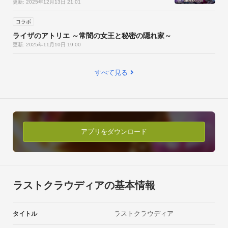
更新: 2025年12月13日 21:01
コラボ
ライザのアトリエ ～常闇の女王と秘密の隠れ家～
更新: 2025年11月10日 19:00
多種多様な「ユニット」
それぞれのユニットはステータスや特技・超必殺技など特徴も
すべて見る
千差万別。

また、図鑑ではユニットに秘められたエピソードが見られま
す。自分の好きなユニットを見つけて、思う存分育てましょ
う！
アプリをダウンロード
ラストクラウディアの基本情報
ラストクラウディア
タイトル