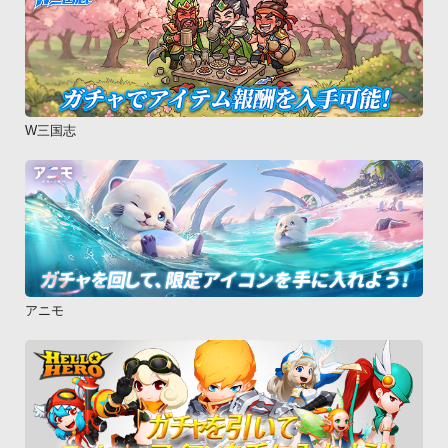
W三国志
アニモ