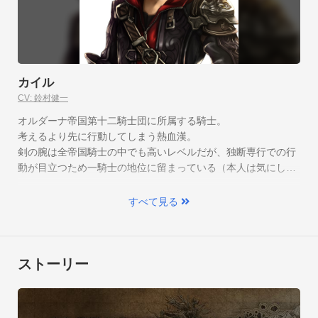
カイル
CV: 鈴村健一
オルダーナ帝国第十二騎士団に所属する騎士。

特技・超必殺技
考えるより先に行動してしまう熱血漢。

剣の腕は全帝国騎士の中でも高いレベルだが、独断専行での行
各ユニットの特技は時間経過によって使用可能になります。強
動が目立つため一騎士の地位に留まっている（本人は気にして
力な特技の使用タイミングが戦況を左右するでしょう。

また、バトルエーテルをためて発動する超必殺技は爽快感抜
いない）。

群！ド派手な演出だけでなく、ピンチを覆すほどの威力があり
すべて見る
ます。
ストーリー