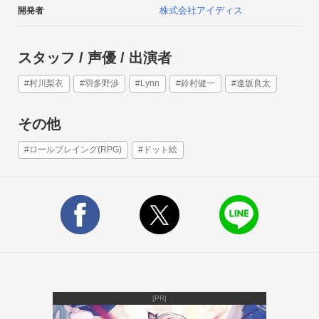
株式会社アイディス
開発者
スタッフ / 声優 / 出演者
#村川梨衣
#羽多野渉
#Lynn
#鈴村健一
#逢坂良太
その他
#ロールプレイング(RPG)
#ドット絵
古代文明の遺物「アーク」
「アーク」はユニットに装備できる特殊な装備品。装備するこ
とでユニットのステータスがアップ！

さらに、アークを装備して習得条件を満たすとスキルを習得！
好きなユニットにいろいろなアークを装備して育成しましょ
う！
[PR]