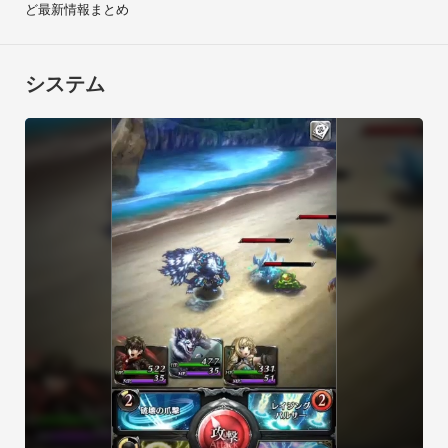
ど最新情報まとめ
持てる！

■キャラクターボイスは豪華声優陣を起用

システム
戦闘で使用可能なキャラクターは、バトル中はもちろん、

能力強化時やホーム画面などでも迫力のボイスを聞くことが可
能！

豪華なキャストを公開予定！

【推奨環境】

　・Android 4.4以上

　・メモリ2GB以上