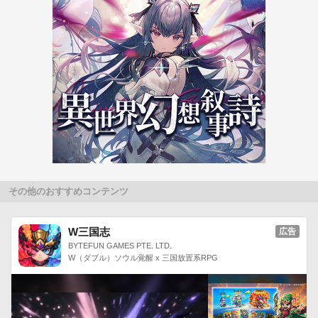
その他のおすすめコンテンツ
W三国志
広告
仕掛け満載のワールドマップ・クエスト
BYTEFUN GAMES PTE. LTD.
ワールドマップから様々な街、ダンジョン、フィールドにある
W（ダブル）ソウル覚醒 x 三国放置系RPG
クエストに挑戦できます。

クエストはメインストーリーのクエスト以外にもサブクエス
ト、ユニットストーリーなど様々なクエストがあります。

その他、ワールドマップ、クエストには様々な隠し要素