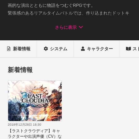
画的な演出とともに物語をつむぐRPGです。

緊張感のあるリアルタイムバトルでは、作り込まれたドットキ
ャラが3D空間を駆け回り、ド派手な戦闘を繰り広げます。

さらに表示
■壮大な物語を彩る映画的な演出とBGM

個性豊かなキャラクターたちがドットキャラ×3D背景ならでは
新着情報
システム
キャラクター
ス
の

映画的なカメラワークと壮大なBGMで物語をつむぐ！

新着情報
■爽快感と緊張感を両立したバトル

リアルタイムバトルならではの緊張感と、

ドットキャラだからこそ可能なスピード感が、

ド派手で爽快感抜群のバトルを実現！

■やり込み要素満載の育成システム

強いキャラクターを多く集めるだけではなく、

2018年12月28日 18:30
好きなキャラクターを思う存分育てられるシステムを採用！

【ラストクラウディア】キャ
ラクターや出演声優（CV）な
自分ならではの育成が行えるので、よりキャラクターに愛着が