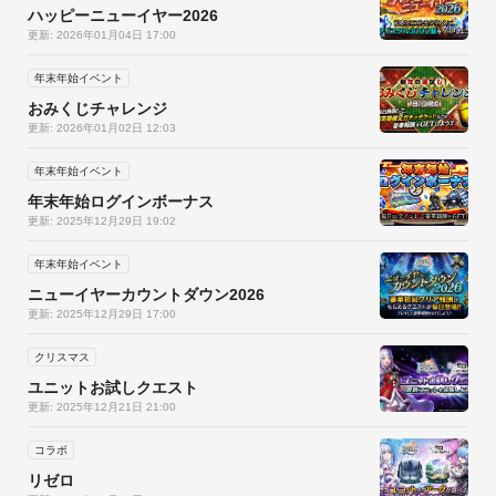
ハッピーニューイヤー2026
ボスとの戦闘で登場するブレイクゲージ。

更新: 2026年01月04日 17:00
攻撃すると減っていくこのゲージを０にするとブレイクが発生
しボスの防御力が激減！

年末年始イベント
戦略的にブレイクを狙って、ボスを倒しましょう。
おみくじチャレンジ
更新: 2026年01月02日 12:03
年末年始イベント
年末年始ログインボーナス
更新: 2025年12月29日 19:02
年末年始イベント
ニューイヤーカウントダウン2026
更新: 2025年12月29日 17:00
クリスマス
ユニットお試しクエスト
更新: 2025年12月21日 21:00
コラボ
リゼロ