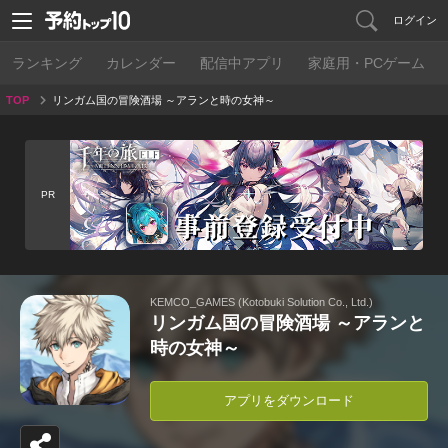
ログイン
ランキング
カレンダー
配信中アプリ
家庭用・PCゲーム
TOP
リンガム国の冒険酒場 ～アランと時の女神～
PR
KEMCO_GAMES (Kotobuki Solution Co., Ltd.)
リンガム国の冒険酒場 ～アランと
時の女神～
アプリをダウンロード