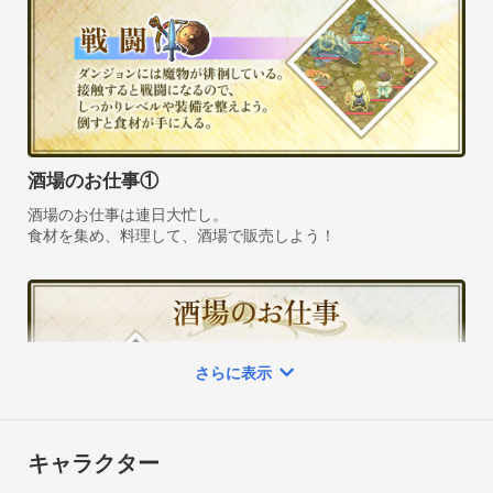
◆料理を並べ、いざ開店！

メニューに料理を登録したら、酒場をオープンしよう。

季節や流行に合わせて、最高売り上げを狙え！

『従業員の担当配置』も肝心なポイントだ。

◆リンガム国の冒険を楽しもう！

酒場のお仕事①
料理と冒険が繋ぐ、人々との温かな日常。

酒場のお仕事は連日大忙し。

[食事でレベルアップ]

敵を倒して経験値？

いいえ、リンガム国では「自分で作った料理を食べて」レベル
アップします！

[農場]

さらに表示
酒場の裏の畑で種を植えよう。実ったら収穫し、新鮮な野菜を
料理に投入！

[釣り]

キャラクター
良い釣りスポットを見つけたら、のんびり糸を垂らして魚釣
り。時には思いがけないものが釣れるかも？