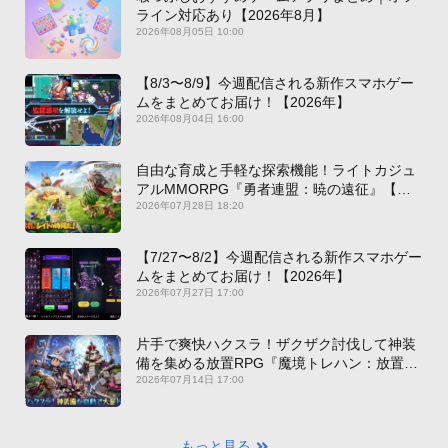
ライン対応あり【2026年8月】
2026年08月05日 10:00
【8/3〜8/9】今週配信される新作スマホゲー
ムをまとめてお届け！【2026年】
2026年08月04日 16:00
自由な育成と手軽な探索機能！ライトカジュ
アルMMORPG『勇者連盟：暁の遠征』【最
新作PICKUP】
2026年07月28日 18:20
【7/27〜8/2】今週配信される新作スマホゲー
ムをまとめてお届け！【2026年】
2026年07月27日 17:00
片手で爽快ハクスラ！ザクザク討伐して神装
備を集める放置RPG『魔境トレハン：放置で
神装備』【最新作PICKUP】
2026年07月14日 17:00
もっと見る