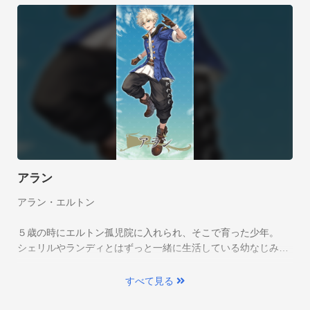
酒場のお仕事②
集めた食材で料理を作ろう。

レシピを購入したり、食材から推測してオリジナル調理をした
り、800種もの料理作成が可能！
アラン
アラン・エルトン

５歳の時にエルトン孤児院に入れられ、そこで育った少年。

シェリルやランディとはずっと一緒に生活している幼なじみ。

料理は我流ではあるが腕はよく、なし崩し的に酒場の店主にな
る。
すべて見る