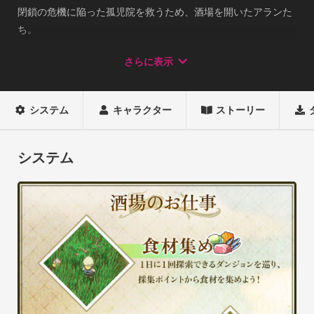
閉鎖の危機に陥った孤児院を救うため、酒場を開いたアランた
ち。

ダンジョンを駆け、食材を集め、こだわりの料理で店を繁盛さ
さらに表示
せることができるのか？

リンガム国での酒場経営が今始まる――！

システム
キャラクター
ストーリー
◆ダンジョンで食材を集めよう

毎日通えるダンジョンを巡り、採取ポイントで食材集め！

システム
徘徊する魔物に接触すると、戦闘スタート。

しっかりレベルや装備を整え、魔物を倒して食材を手に入れよ
う。

◆食材を組み合わせて調理しよう

集めた食材で、酒場で提供するための料理を作ろう。

レシピを購入したり、食材から推測してオリジナル調理をした
り、なんと800種もの料理作成が可能！
