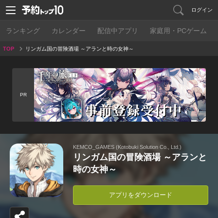
ログイン
ランキング
カレンダー
配信中アプリ
家庭用・PCゲーム
TOP
リンガム国の冒険酒場 ～アランと時の女神～
PR
KEMCO_GAMES (Kotobuki Solution Co., Ltd.)
リンガム国の冒険酒場 ～アランと
時の女神～
アプリをダウンロード