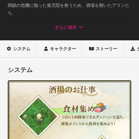
閉鎖の危機に陥った孤児院を救うため、酒場を開いたアランた
ち。

ダンジョンを駆け、食材を集め、こだわりの料理で店を繁盛さ
さらに表示
せることができるのか？

リンガム国での酒場経営が今始まる――！

システム
キャラクター
ストーリー
◆ダンジョンで食材を集めよう

毎日通えるダンジョンを巡り、採取ポイントで食材集め！

システム
徘徊する魔物に接触すると、戦闘スタート。

しっかりレベルや装備を整え、魔物を倒して食材を手に入れよ
う。

◆食材を組み合わせて調理しよう

集めた食材で、酒場で提供するための料理を作ろう。

レシピを購入したり、食材から推測してオリジナル調理をした
り、なんと800種もの料理作成が可能！
