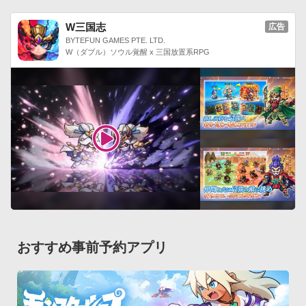
W三国志
広告
BYTEFUN GAMES PTE. LTD.
W（ダブル）ソウル覚醒 x 三国放置系RPG
おすすめ事前予約アプリ