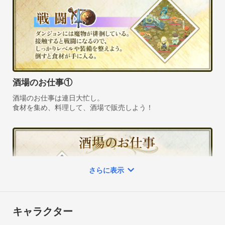
◆料理を並べ、いざ開店！

メニューに料理を登録したら、酒場をオープンしよう。

季節や流行に合わせて、最高売り上げを狙え！

『従業員の担当配置』も肝心なポイントだ。

◆リンガム国の冒険を楽しもう！

酒場のお仕事①
料理と冒険が繋ぐ、人々との温かな日常。

酒場のお仕事は連日大忙し。

[食事でレベルアップ]

敵を倒して経験値？

いいえ、リンガム国では「自分で作った料理を食べて」レベル
アップします！

[農場]

さらに表示
酒場の裏の畑で種を植えよう。実ったら収穫し、新鮮な野菜を
料理に投入！

[釣り]

キャラクター
良い釣りスポットを見つけたら、のんびり糸を垂らして魚釣
り。時には思いがけないものが釣れるかも？