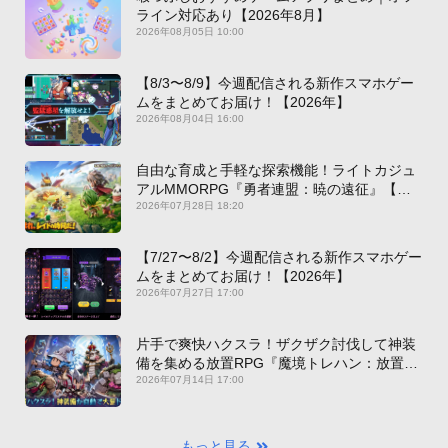
ライン対応あり【2026年8月】
2026年08月05日 10:00
【8/3〜8/9】今週配信される新作スマホゲー
ムをまとめてお届け！【2026年】
2026年08月04日 16:00
自由な育成と手軽な探索機能！ライトカジュ
アルMMORPG『勇者連盟：暁の遠征』【最
新作PICKUP】
2026年07月28日 18:20
【7/27〜8/2】今週配信される新作スマホゲー
ムをまとめてお届け！【2026年】
2026年07月27日 17:00
片手で爽快ハクスラ！ザクザク討伐して神装
備を集める放置RPG『魔境トレハン：放置で
神装備』【最新作PICKUP】
2026年07月14日 17:00
もっと見る