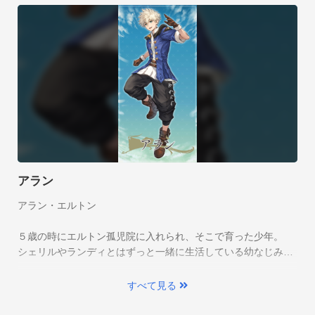
酒場のお仕事②
集めた食材で料理を作ろう。

レシピを購入したり、食材から推測してオリジナル調理をした
り、800種もの料理作成が可能！
アラン
アラン・エルトン

５歳の時にエルトン孤児院に入れられ、そこで育った少年。

シェリルやランディとはずっと一緒に生活している幼なじみ。

料理は我流ではあるが腕はよく、なし崩し的に酒場の店主にな
る。
すべて見る