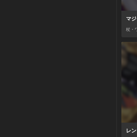
マジ
杖・
レン