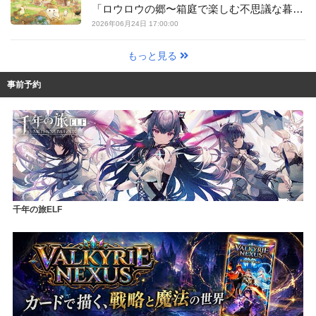
「ロウロウの郷〜箱庭で楽しむ不思議な暮ら
し〜」【最新作PICKUP】
2026年06月24日 17:00:00
もっと見る
事前予約
千年の旅ELF