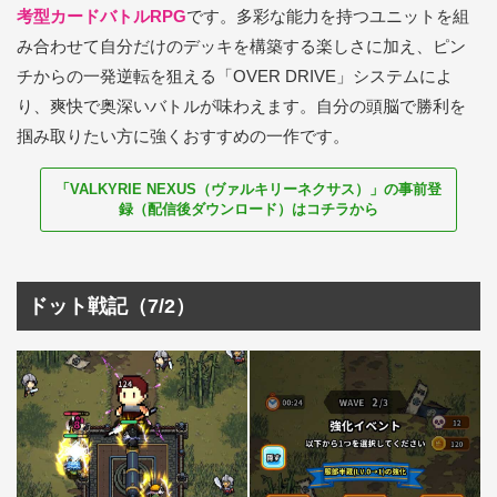
考型カードバトルRPG
です。多彩な能力を持つユニットを組
み合わせて自分だけのデッキを構築する楽しさに加え、ピン
チからの一発逆転を狙える「OVER DRIVE」システムによ
り、爽快で奥深いバトルが味わえます。自分の頭脳で勝利を
掴み取りたい方に強くおすすめの一作です。
「VALKYRIE NEXUS（ヴァルキリーネクサス）」の事前登
録（配信後ダウンロード）はコチラから
ドット戦記（7/2）