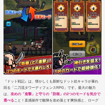
『ドット戦記』は、懐かしくも新鮮なドット絵キャラが暴れ
回る「二刀流タワーディフェンスRPG」です。最大の魅力
は、
攻めの「進撃」と守りの「防衛」の2つのモードを気分で
選べる
こと！直感操作で敵陣を攻め落とす爽快感と、ローグ