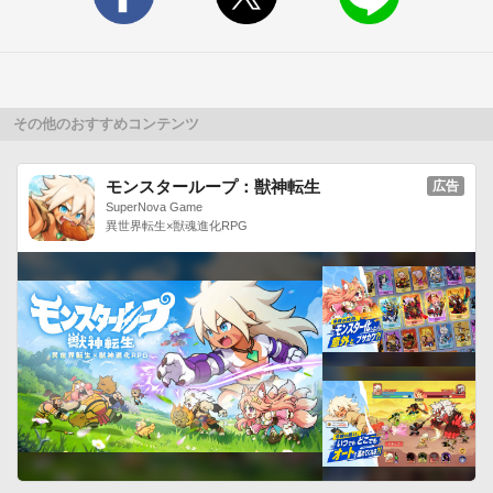
であっても取締まり情報をリアルタイムで反映することができ
ます。★ルート検索機能も追加！

目的地を設定しルート検索することができます。ルート上の取
り締まり情報が一目で分かります。トップ画面のメニュー「ル
ート検索」より目的地の設定画面へお進みください。(Ver4.0新
その他のおすすめコンテンツ
機能)★バックグラウンドでの利用も便利

当アプリをバックグラウンドで利用していても取り締まりに接
モンスターループ：獣神転生
広告
近した際に音と振動での通知はもちろん、通知バーにてその種
SuperNova Game
異世界転生×獣魂進化RPG
類と情報の区分(リアルタイム/マイスポット/過去情報)が表示さ
れるのでより多くの情報を得ることができます。★長時間運転
ドライバーの疲れた目にも優しい夜モード機能

その日の日の出・日没に合わせて徐々に画面の明るさを調整し
ていきます。日没の20分後には完全な夜モードとなります。
(Ver5.7新機能)【使い方】

最初にニックネームを入力後、「探索開始」か「設定」(※2)の
どちらかを選択します。「探索開始」すると今いる場所の近辺
(初期値5000m)のオービス・過去の交通取締まり情報の探索を
始めます。
