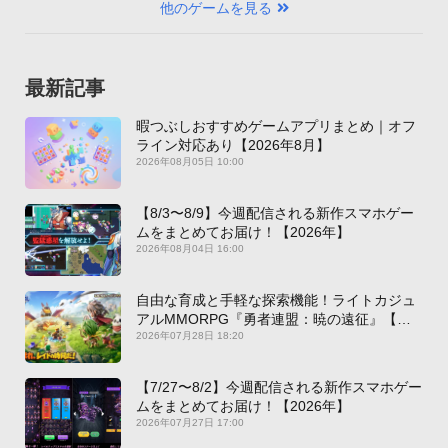
他のゲームを見る
最新記事
暇つぶしおすすめゲームアプリまとめ｜オフ
ライン対応あり【2026年8月】
2026年08月05日 10:00
【8/3〜8/9】今週配信される新作スマホゲー
ムをまとめてお届け！【2026年】
2026年08月04日 16:00
自由な育成と手軽な探索機能！ライトカジュ
アルMMORPG『勇者連盟：暁の遠征』【最
新作PICKUP】
2026年07月28日 18:20
【7/27〜8/2】今週配信される新作スマホゲー
ムをまとめてお届け！【2026年】
2026年07月27日 17:00