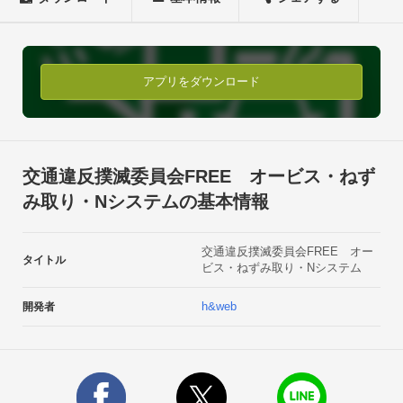
てしまったことはありませんか？

そして貴重なお金や時間、さらに思い出さえも奪われたことは
ありませんか？そんな悲しい思いやつらい経験を二度と経験し
たくない方にぜひお勧めしたいアプリ。それがオービス検知！
アプリをダウンロード
交通違反撲滅委員会FREEです。使用方法は極めて簡単！アプ
リを起動するだけ(※1)で周辺に存在するオービスや過去に取り
締まりの行われていた場所を知らせてくれてくれます。

そしてそれらに接近した際は音と振動にて通知するのはもちろ
交通違反撲滅委員会FREE オービス・ねず
ん、通知バーにも情報が表示されます。

み取り・Nシステムの基本情報
なのでナビアプリのバックグラウンドで起動していても取り締
まりの接近がすぐわかります！※1　初回起動時に限りニック
交通違反撲滅委員会FREE オー
ネームの入力が必要です。【特徴】

タイトル
ビス・ねずみ取り・Nシステム
★オービスだけじゃない！全国の委員(ユーザー)による情報網

このアプリをインストールした時点からあなたは一人ではあり
h&web
開発者
ません。現在地の近辺に存在するオービスはもちろん、全国に
いる多くの屈強な委員達が過去に報告した取り締まり情報も表
示されます。★マイスポット登録機能

自分自身で報告した取締まりをマイスポット登録すれば無償版