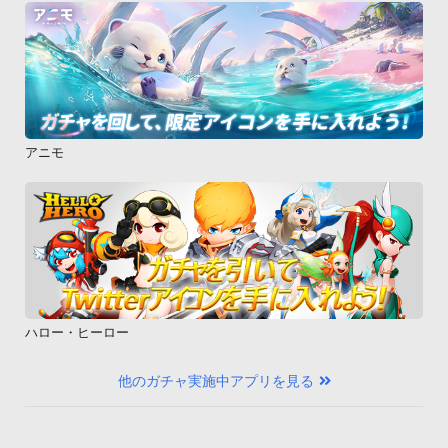
うになっております。日本語に対応したTTS(N2 TTS(無償)が
お奨めです)が端末にインストール＆設定されている場合、探知
した取締まり情報を読み上げます。【Nシステムについて】

当アプリではNシステム(自動車ナンバー自動読取装置)はVer6.0
より検知対象となりました
アニモ
ハロー・ヒーロー
他のガチャ実施中アプリを見る