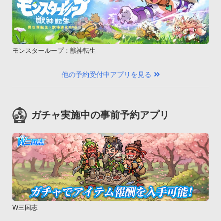
設定画面へ進むことが出来ます。設定画面ではバックライトの
設定、近接アラーム音のON・OFF、オービス等を探知する範
囲(初期値5000m)の指定を行うことができます。なお、運転者
のアプリの操作はしないでください。操作が必要な場合は同乗
モンスターループ：獣神転生
者に行ってもらってください。※2　「設定」を選択もしくは
トップ画面のメニューから「設定」を選択すると設定画面へ進
他の予約受付中アプリを見る
みます。※3　評価機能は有料版のみの機能となります。別途
有償版の「交通違反撲滅委員会２」をご購入いただくことで、
下記の機能をご利用頂けます。・他のユーザーによって報告さ
ガチャ実施中の事前予約アプリ
れた交通取締まり情報をリアルタイムで受信できる

・より多くの過去の取締まり情報を受信できる

・交通規制情報を見ることができる

・交通取締まり情報を評価できる

・委員ランクが昇格する

・各種設定機能(近接アラーム音・除外設定等)

・横画面が使える

・広告が出ない【テキスト読み上げアプリについて】

W三国志
当アプリはTTS(テキスト読み上げアプリ)との連携ができるよ