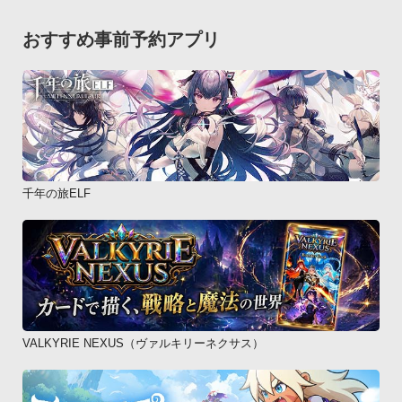
交通取り締まりを探知した際はトップ画面下の地図中(Google 
Map)に取締りの種別毎に色分けされたマーカーにより表示さ
おすすめ事前予約アプリ
れ、更に音声と振動にて通知します。

地図中の「前へ」「次へ」をタップすると取締まりポイントが
ズームアップ表示され、取締り情報の詳細を知ることができま
す。

探交通取締りに接近した場合は自動的に注意喚起表示と取締ま
りポイントとの位置関係をズームアップし、近接アラームと振
動によって警告します。自分自身で交通規制に遭遇した場合は
千年の旅ELF
メニューの「取り締まりを報告」ボタンをタップすると報告画
面へと進みます。

まず地点を決定します。地点はスクロールして自由に移動させ
ることもできます。「地点決定」ボタンを押したら次に方向を
指定します。矢印が表示されますので円を描くようにスクロー
ルさせて矢印を回転させてください。「方向決定」ボタンを押
VALKYRIE NEXUS（ヴァルキリーネクサス）
したら取締まりの種別をタップして最後に実施日、時間帯、備
考を入力して完了します。報告した取締まり内容は他のユーザ
ーにより評価されます。(※3)最後にトップ画面のメニューから