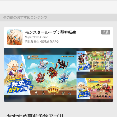
メモリー機能：ON/OFF

値の保存：ON/OFF

表示形式：1,234.5/1 234,5/1.234,5/1&#39;234.5

その他のおすすめコンテンツ
テーマ：ブラック/ホワイト/レッド/梨汁/ブルー/グリーン

フォント：ROBOTO/SERIF/SERIF BOLD/SERIF ITALIC/SANS 
モンスターループ：獣神転生
広告
SERIF/SANS SERIF BOLD/SANS SERIF ITALIC[動作環境]

SuperNova Game
Android OS 2.1以上[変更履歴]

異世界転生×獣魂進化RPG
Ver1.0.0-1.0.1 リリース（2014.5.17）ふなっしーとは？

船橋市の非公認キャラクターで2000年に1度だけ現れる奇跡の
「梨の妖精」です。

誕生日：138年7月4日

本名：フナディウス4世

好きな音楽：ハードロック・ヘヴィメタ

好きな食べ物：桃ふなっしー電卓は非公式アプリです。
おすすめ事前予約アプリ