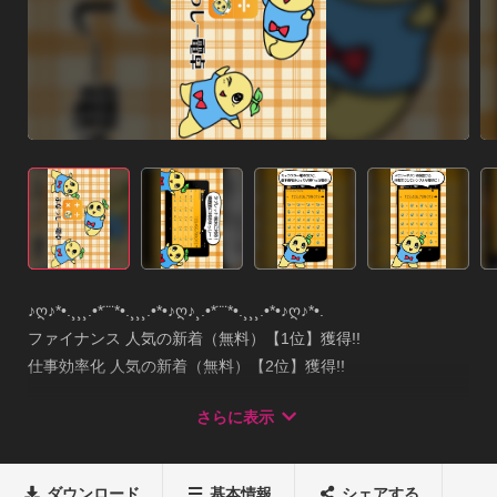
♪ღ♪*•.¸¸¸.•*¨¨*•.¸¸¸.•*•♪ღ♪¸.•*¨¨*•.¸¸¸.•*•♪ღ♪*•.

ファイナンス 人気の新着（無料）【1位】獲得!!

仕事効率化 人気の新着（無料）【2位】獲得!!

♪ღ♪*•.¸¸¸.•*¨¨*•.¸¸¸.•*•♪ღ♪¸.•*¨¨*•.¸¸¸.•*•♪ღ♪*•.

さらに表示
大人気のゆるキャラ「ふなっしー」のシンプルな電卓が登場！
四則演算、%（パーセント）計算に対応し、メモリー機能を搭
載しています。

ダウンロード
基本情報
シェアする