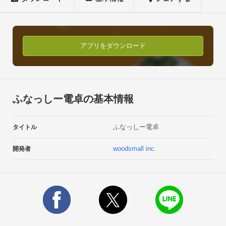
関数演算には対応しない計算機です。

加算、減算、乗算、除算、百分率、の計算ができるふなっしー
の電卓です。※ふなっしー電卓は無料ですが拡張プラグインを
購入することで広告を非表示にできます。[主な機能]

アプリをダウンロード
-ホームウィジェットで計算が可能

-計算の途中でアプリを終了しても、全ての値を保持

-計算結果を長押しでクリップボードにコピー

-入力桁数は12桁

ふなっしー電卓の基本情報
-横画面でも縦画面でも利用可能

-DELキーをタップすると1文字づつ消去

ふなっしー電卓
タイトル
-DELキーを長押しでエントリーをクリア

-タブレットに対応

woodsmall inc.
開発者
-メモリー機能ONの時C/CEをタップするとエントリーをクリア

-メモリー機能ONの時C/CEを長押しするとオールクリア

-テーマの変更が可能

-フォントの変更が可能

-表示形式の変更が可能[設定]

タッチした時に振動：ON/OFF
