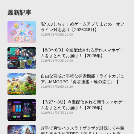
最新記事
暇つぶしおすすめゲームアプリまとめ｜オフ
ライン対応あり【2026年8月】
2026年08月05日 10:00
【8/3〜8/9】今週配信される新作スマホゲー
ムをまとめてお届け！【2026年】
2026年08月04日 16:00
自由な育成と手軽な探索機能！ライトカジュ
アルMMORPG『勇者連盟：暁の遠征』【最
新作PICKUP】
2026年07月28日 18:20
【7/27〜8/2】今週配信される新作スマホゲー
ムをまとめてお届け！【2026年】
2026年07月27日 17:00
片手で爽快ハクスラ！ザクザク討伐して神装
備を集める放置RPG『魔境トレハン：放置で