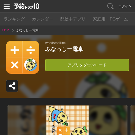
ログイン
ランキング
カレンダー
配信中アプリ
家庭用・PCゲーム
TOP
ふなっしー電卓
woodsmall inc.
ふなっしー電卓
アプリをダウンロード