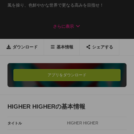
風を操り、色鮮やかな世界で更なる高みを目指せ！

■■プレイ画面操作説明■■

さらに表示
画面左下のジョイスティックについて

　・タッチするとファンが回り風が出て風船を動かす事ができ
ます。

ダウンロード
基本情報
シェアする
　・スワイプするとファンを左右に移動させる事ができます。

その他、画面全般

　・ジョイスティック以外の画面をスワイプするとカメラ（視
点）を移動させる事ができます。

アプリをダウンロード
推奨端末：

iPhone5、5s、5c、iPad

推奨iOSVer：

HIGHER HIGHERの基本情報
iOS 6.0以降
HIGHER HIGHER
タイトル