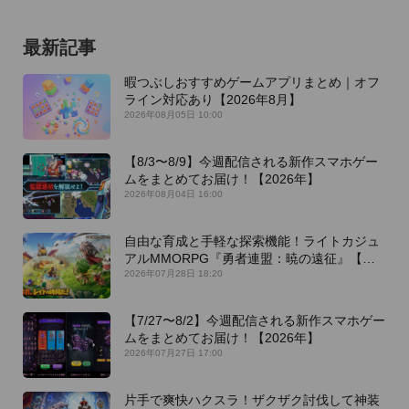
最新記事
暇つぶしおすすめゲームアプリまとめ｜オフ
ライン対応あり【2026年8月】
2026年08月05日 10:00
【8/3〜8/9】今週配信される新作スマホゲー
ムをまとめてお届け！【2026年】
2026年08月04日 16:00
自由な育成と手軽な探索機能！ライトカジュ
アルMMORPG『勇者連盟：暁の遠征』【最
新作PICKUP】
2026年07月28日 18:20
【7/27〜8/2】今週配信される新作スマホゲー
ムをまとめてお届け！【2026年】
2026年07月27日 17:00
片手で爽快ハクスラ！ザクザク討伐して神装