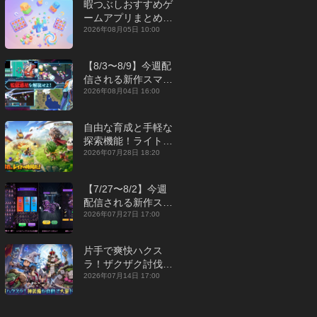
暇つぶしおすすめゲ
ームアプリまとめ｜
オフライン対応あり
2026年08月05日 10:00
【2026年8月】
【8/3〜8/9】今週配
信される新作スマホ
ゲームをまとめてお
2026年08月04日 16:00
届け！【2026年】
自由な育成と手軽な
探索機能！ライトカ
ジュアルMMORPG
2026年07月28日 18:20
『勇者連盟：暁の遠
征』【最新作PICKU
【7/27〜8/2】今週
P】
配信される新作スマ
ホゲームをまとめて
2026年07月27日 17:00
お届け！【2026
年】
片手で爽快ハクス
ラ！ザクザク討伐し
て神装備を集める放
2026年07月14日 17:00
置RPG『魔境トレハ
ン：放置で神装備』