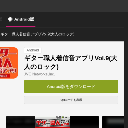
版
Android版
ギター職人着信音アプリVol.9(大人のロック)
Android
ギター職人着信音アプリVol.9(大
人のロック)
JVC Networks,Inc.
Android版をダウンロード
QRコードを表示