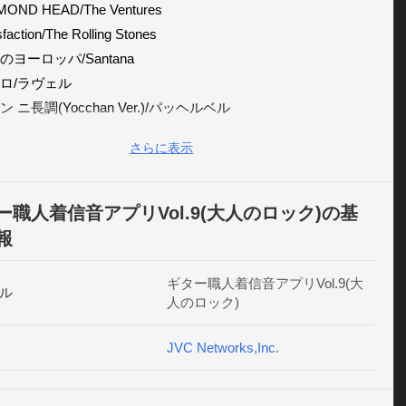
AMOND HEAD/The Ventures

sfaction/The Rolling Stones

愁のヨーロッパ/Santana

レロ/ラヴェル

ノン ニ長調(Yocchan Ver.)/パッヘルベル

k'n Riff 10/野村義男

さらに表示
地獄の目覚まし/Field Village(効果音)ワンタッチの簡単操作で着
メール音(通知音)に設定可能、アプリ毎に人気の10曲(※)をセ
！

ー職人着信音アプリVol.9(大人のロック)の基
浜崎あゆみのサポートでもおなじみ"ヨッちゃん"こと野村義男
報
パニーズメタルバンド「Gargoyle」の超絶ギタリスト
TARO！迫力のリアルギターサウンドをお楽しみ下さい！◆主
ギター職人着信音アプリVol.9(大
ル
人のロック)
着信音設定

JVC Networks,Inc.
メール音(通知音)設定

ラーム音設定◆対応機種docomo・LUMIX Phone P-02D

XY NEXUS SC-04D
