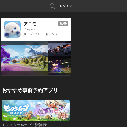
ログイン
アニモ
広告
Pawprint
オープンワールドモンス
ター収集RPG
おすすめ事前予約アプリ
モンスターループ：獣神転生