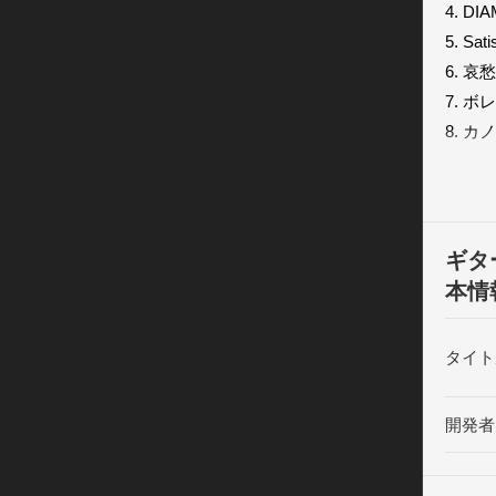
4. DI
5. Sati
6. 哀
7. ボ
8. カ
9. Roc
10. 
信音、
レクト
ギタ
演奏は
本情
とジャ
KEN
タイト
な機能

　　-
開発者
　　-
　　-ア
・GALA