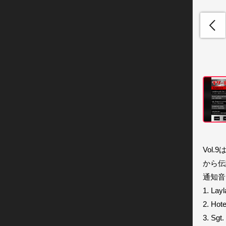
Vol
から伝
通知音
1. Layl
2. Hote
3. Sgt