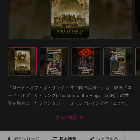
『ロード・オブ・ザ・リング ～中つ国の英雄～』は、映画「ロ
ード・オブ・ザ・リング(The Lord of the Rings - LotR)」の世
界を舞台にしたファンタジー・ロールプレイングゲームです。

さらに表示
同作のキャラクターも実写カードで登場するなど、「ロード・
オブ・ザ・リング」の世界観を忠実に再現。

原作のファンもその世界観を十分にご堪能いただけるゲームと
ダウンロード
基本情報
シェアする