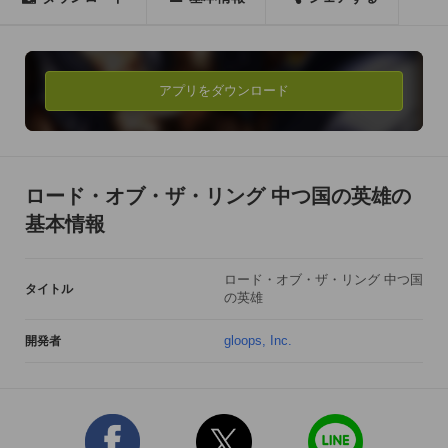
なっております。

ゲームでは映画と同様の「中つ国」を舞台とし「ホビット庄」
からあなたの冒険が始まります。

アプリをダウンロード
カードバトルゲームのエッセンスを取り入れた、戦略性の高い
バトルがあなたを魅了します。

ロードオブザリングに登場する英雄や、ホビット、エルフ、ド
ロード・オブ・ザ・リング 中つ国の英雄の
ワーフ、魔法使い、そして他のプレイヤー達と旅の仲間にな
基本情報
り、数々のクエストやバトルをくぐり抜け、最強の冒険者を目
指しましょう。
ロード・オブ・ザ・リング 中つ国
タイトル
の英雄
gloops, Inc.
開発者