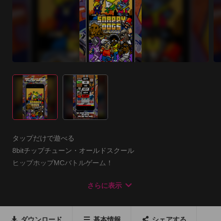
タップだけで遊べる 

8bitチップチューン・オールドスクール 

ヒップホップMCバトルゲーム！

さらに表示
8bitサウンドとNESライクなB-boyたち！ 

イラッとする8bit鬼畜MCバトルでクールにキメろyo!
ダウンロード
基本情報
シェアする