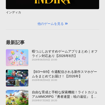
インディカ
他のゲームを見る
最新記事
暇つぶしおすすめゲームアプリまとめ｜オフ
ライン対応あり【2026年8月】
2026年08月05日 10:00
【8/3〜8/9】今週配信される新作スマホゲー
ムをまとめてお届け！【2026年】
2026年08月04日 16:00
自由な育成と手軽な探索機能！ライトカジュ
アルMMORPG『勇者連盟：暁の遠征』【最
新作PICKUP】
2026年07月28日 18:20