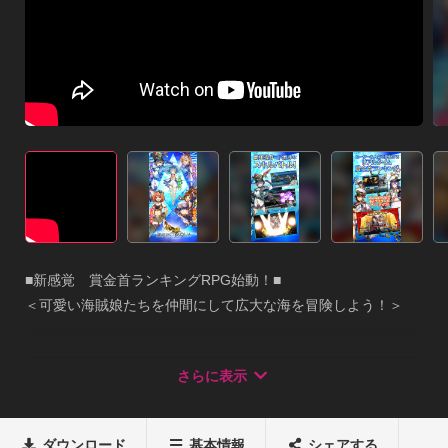
■新感覚　賞金首ランキングRPG始動！■ 

＜可愛い海賊娘たちを仲間にして広大な海を冒険しよう！＞

世界を隔てる海の壁「レヴィアウォール」 

さらに表示
巨大な壁を貫く「ブレイクシップ」を駆り、広大な世界を旅し
よう！

ダウンロード
基本情報
シェアする