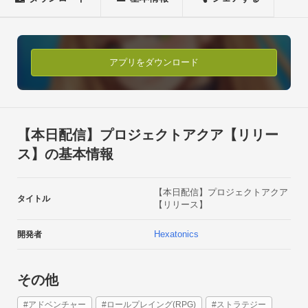
白熱のキャラクターターンバトルで並み居る強敵を撃破しよ
う。 

キャラごとに設定されたスキルと武器スキルの組み合わせで攻
略性は無限大！

アプリをダウンロード
【バトルシステム】 

・ターン制コマンドバトルで誰にでも簡単にプレイができま
す。 

【本日配信】プロジェクトアクア【リリー
・タップ操作でド派手なスキル演出を楽しんでください。

ス】の基本情報
【豪華声優陣】 

【本日配信】プロジェクトアクア
井口裕香、徳井青空、麻倉もも、夏川椎菜、野水伊織など
タイトル
【リリース】
Hexatonics
開発者
その他
#アドベンチャー
#ロールプレイング(RPG)
#ストラテジー