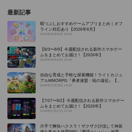
最新記事
暇つぶしおすすめゲームアプリまとめ｜オフ
ライン対応あり【2026年8月】
2026年08月05日 10:00
【8/3〜8/9】今週配信される新作スマホゲー
ムをまとめてお届け！【2026年】
2026年08月04日 16:00
自由な育成と手軽な探索機能！ライトカジュ
アルMMORPG『勇者連盟：暁の遠征』【最
新作PICKUP】
2026年07月28日 18:20
【7/27〜8/2】今週配信される新作スマホゲー
ムをまとめてお届け！【2026年】
2026年07月27日 17:00
片手で爽快ハクスラ！ザクザク討伐して神装
備を集める放置RPG『魔境トレハン：放置で