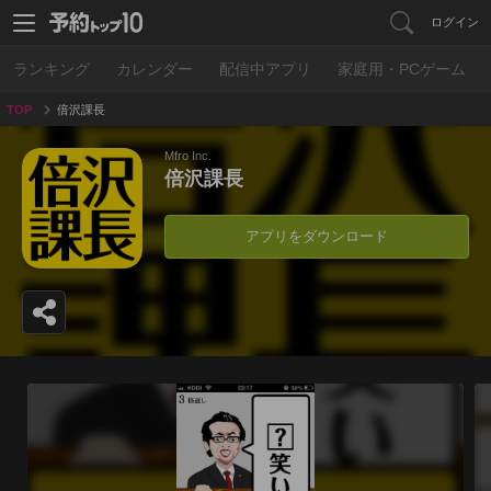
ログイン
ランキング
カレンダー
配信中アプリ
家庭用・PCゲーム
TOP
倍沢課長
Mfro Inc.
倍沢課長
アプリをダウンロード