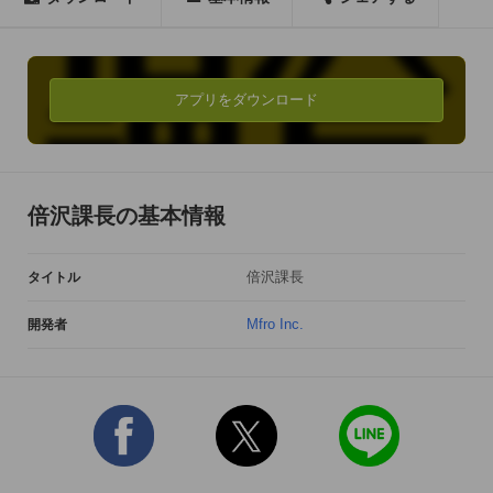
■ゲームの遊び方

上司が、穴ぬけの問題を出してきます。

その問題に対して正しい言葉になるように選択肢を選んでくだ
アプリをダウンロード
さい。

各問題ごとに制限時間があります。

制限時間を超えたり、選択を誤るとゲームオーバーです。

倍沢課長の基本情報
連続して正解すると、上司は更に猛スピードで机をバンバンし
倍沢課長
タイトル
てきます。

Mfro Inc.
開発者
ベストスコアで世界中のゲームプレイヤーとランキングを競お
う！

スコアに応じて、役職が決定されるぞ。

高得点を出したなら、SNS（FaceBook、Twitter、LINE）で友