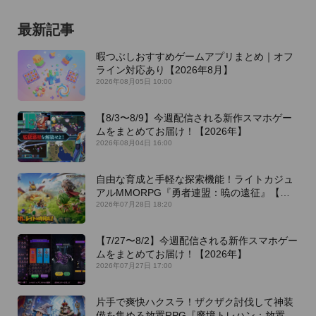
最新記事
暇つぶしおすすめゲームアプリまとめ｜オフ
ライン対応あり【2026年8月】
2026年08月05日 10:00
【8/3〜8/9】今週配信される新作スマホゲー
ムをまとめてお届け！【2026年】
2026年08月04日 16:00
自由な育成と手軽な探索機能！ライトカジュ
アルMMORPG『勇者連盟：暁の遠征』【最
新作PICKUP】
2026年07月28日 18:20
【7/27〜8/2】今週配信される新作スマホゲー
ムをまとめてお届け！【2026年】
2026年07月27日 17:00
片手で爽快ハクスラ！ザクザク討伐して神装
備を集める放置RPG『魔境トレハン：放置で