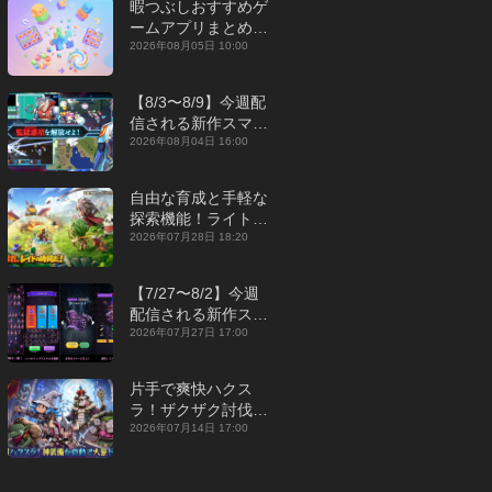
暇つぶしおすすめゲ
ームアプリまとめ｜
オフライン対応あり
2026年08月05日 10:00
【2026年8月】
【8/3〜8/9】今週配
信される新作スマホ
ゲームをまとめてお
2026年08月04日 16:00
届け！【2026年】
自由な育成と手軽な
探索機能！ライトカ
ジュアルMMORPG
2026年07月28日 18:20
『勇者連盟：暁の遠
征』【最新作PICKU
【7/27〜8/2】今週
P】
配信される新作スマ
ホゲームをまとめて
2026年07月27日 17:00
お届け！【2026
年】
片手で爽快ハクス
ラ！ザクザク討伐し
て神装備を集める放
2026年07月14日 17:00
置RPG『魔境トレハ
ン：放置で神装備』