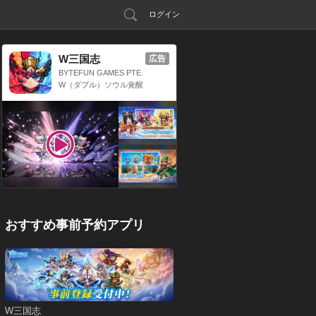
ログイン
W三国志
広告
BYTEFUN GAMES PTE.
LTD.
W（ダブル）ソウル覚醒
x 三国放置系RPG
おすすめ事前予約アプリ
W三国志