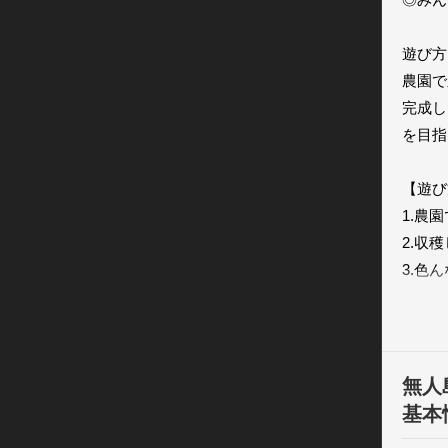
遊び方
農園で
完成し
を目指
【遊び
1.農
2.収
3.色
4.売
一度ハ
簡単で
無人
基本
全部コ