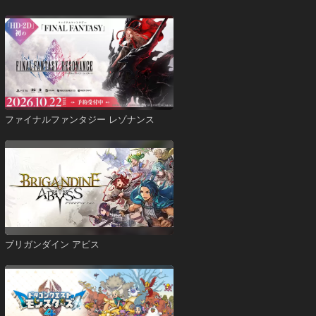
ファイナルファンタジー レゾナンス
ブリガンダイン アビス