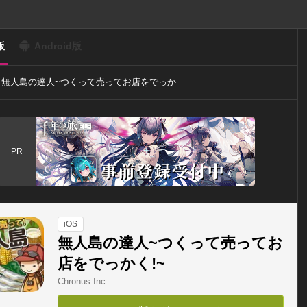
版
Android版
無人島の達人~つくって売ってお店をでっか
く!~
PR
iOS
無人島の達人~つくって売ってお
店をでっかく!~
Chronus Inc.