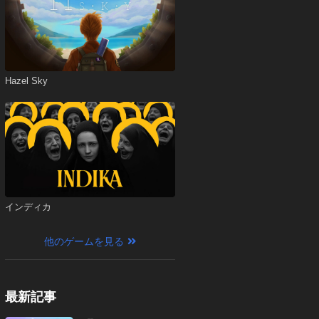
Hazel Sky
インディカ
他のゲームを見る
最新記事