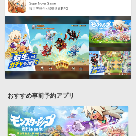
SuperNova Game
異世界転生×獣魂進化RPG
▼より強く猫たちを育てるニャ！

レベルアップしたり進化させることでより強い猫に育てること
ができます。

▼友達と一緒に遊べるニャ！

友達を冒険メンバーに加えて、心強い助っ人として活躍してく
れます。
おすすめ事前予約アプリ