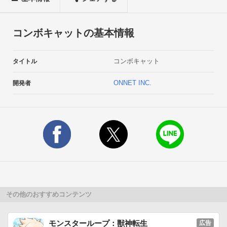
▼ストーリ

ある日不意に悪の封印を解いてしまい、数えきれないほどの

コンボキャットの基本情報
モンスターやドラゴンが侵略してきた！

一族が滅亡しかけている中、英雄たちが立ち上がった。

コンボキャット
タイトル
勇者殿よ、悪を滅ぼすためには君の力が必要だ。

一緒に戦って猫族を守ろう！

ONNET INC.
開発者
▼どんなゲームなのニャ？

5属性のストーンを移動させて同じ属性のストーンを縦、また
は横に3個以上並べる簡単パズルゲームです。

▼「コンボ」＆「強化ストーン」で強力攻撃だニャ！

同じ属性のストーンを並べるとそのストーンが消滅して、同じ
属性のペットが敵を攻撃します。

その他のおすすめコンテンツ
▼一緒に戦う猫を集めてチームを組むニャ！

獲得した猫からメンバーを選抜し、チームを編成します。

モンスターループ：獣神転生
広告