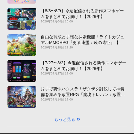
【8/3〜8/9】今週配信される新作スマホゲー
ムをまとめてお届け！【2026年】
2026年08月04日 16:00
自由な育成と手軽な探索機能！ライトカジュ
アルMMORPG『勇者連盟：暁の遠征』【最
新作PICKUP】
2026年07月28日 18:20
【7/27〜8/2】今週配信される新作スマホゲー
ムをまとめてお届け！【2026年】
2026年07月27日 17:00
片手で爽快ハクスラ！ザクザク討伐して神装
備を集める放置RPG『魔境トレハン：放置で
神装備』【最新作PICKUP】
2026年07月14日 17:00
もっと見る