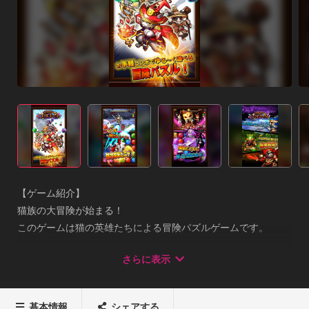
【ゲーム紹介】

猫族の大冒険が始まる！

このゲームは猫の英雄たちによる冒険パズルゲームです。

さらに表示
「コンボキャット」のダウンロードは無料！

一部有料コンテンツもご利用いただけますが、

最後まで無料でお楽しみいただくことが可能です。

基本情報
シェアする