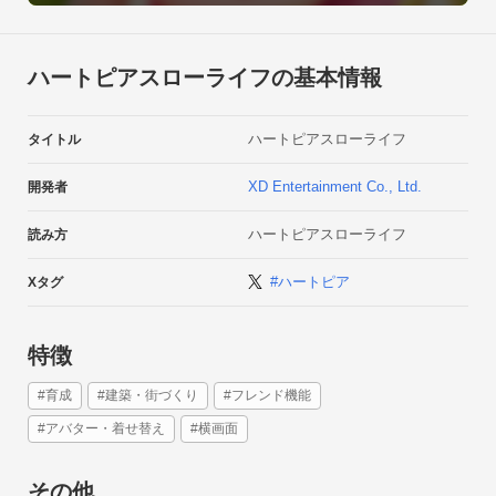
広大なシームレスマップが、これまでにない体験をお届けしま
す。おとぎ話のような町で、あなただけの生活の軌跡を描いて
みませんか？ ここでは誰にも邪魔されることなく、すべてをゆ
ハートピアスローライフの基本情報
っくりと進めることができます。
ハートピアスローライフ
タイトル
XD Entertainment Co., Ltd.
開発者
ハートピアスローライフ
読み方
#ハートピア
Xタグ
特徴
#育成
#建築・街づくり
#フレンド機能
#アバター・着せ替え
#横画面
その他