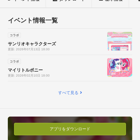
釣り、料理、猫との暮らし、ガーデニング、虫捕り、バードウ
ォッチング…。 ハートピアには、スタミナ制限も「今日は〇〇
をすべき」という決まりもありません。 縛られたり、ルールに
イベント情報一覧
囚われたりせず、ただ心のおもむくままに。

コラボ
▷思いのままに、理想の「おうち」を造ろう◁

サンリオキャラクターズ
草花一本、レンガ一つまで、すべてが思いのままに創造できま
更新: 2026年07月13日 18:00
す。 あなたが作った家は、この町でのあなたの暮らしを彩る宝
コラボ
箱になります。そして、あなたのハートピアでの生活は、きっ
マイリトルポニー
とあなたの夢見た姿になるでしょう。

更新: 2026年02月10日 18:00
▷「なりたい私」に、なれる場所◁

すべて見る
1000種類以上ものコーデをご用意しました。 ありのままのあ
なたを、カタチにできます。 町では毎日、様々なスタイルで気
分や個性を表現できます。私たちと同じように、あなたも毎日
のかけがえのない自分を楽しみにしてくれますように。

アプリをダウンロード
▷自由気ままに、「おとぎ話」の世界を散策◁
