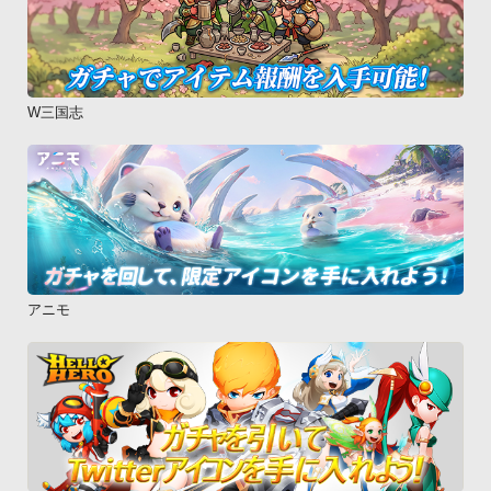
W三国志
アニモ