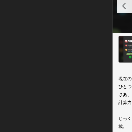
現在の
ひとつ
さあ、
計算力
じっく
載。
