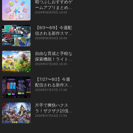
暇つぶしおすすめゲ
ームアプリまとめ｜
オフライン対応あり
2026年08月05日 10:00
【2026年8月】
【8/3〜8/9】今週配
信される新作スマホ
ゲームをまとめてお
2026年08月04日 16:00
届け！【2026年】
自由な育成と手軽な
探索機能！ライトカ
ジュアルMMORPG
2026年07月28日 18:20
『勇者連盟：暁の遠
征』【最新作PICKU
【7/27〜8/2】今週
P】
配信される新作スマ
ホゲームをまとめて
2026年07月27日 17:00
お届け！【2026
年】
片手で爽快ハクス
ラ！ザクザク討伐し
て神装備を集める放
2026年07月14日 17:00
置RPG『魔境トレハ
ン：放置で神装備』