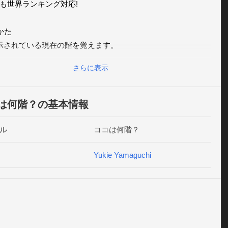
も世界ランキング対応!

た

示されている現在の階を覚えます。

クションの内容で階を計算します。

さらに表示
下のボタンで階を合わせてEnterを押します。

ムアタックは全15問すべて正解でのタイムを競います。 一度
は何階？の基本情報
違えると終了になります。

ル
ココは何階？
リ内の「遊びかた」にもう少し詳く書いてあります。
Yukie Yamaguchi