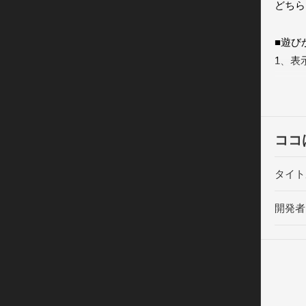
どちら
■遊びか
1、表
2、ア
3、上
*タイ
ココ
でも間
タイト
*アプ
開発者