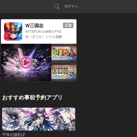
ログイン
W三国志
広告
BYTEFUN GAMES PTE.
LTD.
W（ダブル）ソウル覚醒
x 三国放置系RPG
おすすめ事前予約アプリ
千年の旅ELF