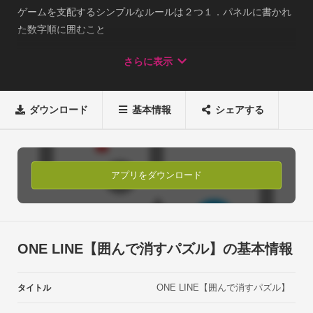
ゲームを支配するシンプルなルールは２つ１．パネルに書かれ
た数字順に囲むこと

２．同じ数字のパネルは同時に囲むことこのルールにより十字
さらに表示
路は見えない迷路となり、

正しい道筋は無数の道筋の中に巧妙に隠されます。さぁ、アル
ゴリズムが生み出した難問をクリアする

ダウンロード
基本情報
シェアする
「一筆のルート」を見つけ出してください。

■かんたん～激ムズ問題まで

難易度ごとに別れたステージで、

子どもから大人まで誰でも楽しめます。■充実したチュートリ
アプリをダウンロード
アル

ONE LINEの特別なルールを遊びながら覚えられる、

充実したチュートリアルが用意されています。■むずかしい問
題でも安心？ヒント機能

ONE LINE【囲んで消すパズル】の基本情報
書き始めの場所と向きを教えてくれる

ヒント機能も用意されています。

ONE LINE【囲んで消すパズル】
タイトル
もちろん、ヒントを使わないのもあなたの自由です。■問題数
は200問以上！
