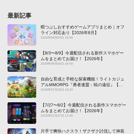
最新記事
暇つぶしおすすめゲームアプリまとめ｜オフ
ライン対応あり【2026年8月】
2026年08月05日 10:00
【8/3〜8/9】今週配信される新作スマホゲー
ムをまとめてお届け！【2026年】
2026年08月04日 16:00
自由な育成と手軽な探索機能！ライトカジュ
アルMMORPG『勇者連盟：暁の遠征』【最
新作PICKUP】
2026年07月28日 18:20
【7/27〜8/2】今週配信される新作スマホゲー
ムをまとめてお届け！【2026年】
2026年07月27日 17:00
片手で爽快ハクスラ！ザクザク討伐して神装