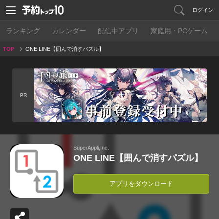
ログイン
ランキング
カレンダー
配信中アプリ
家庭用・PCゲーム
TOP
ONE LINE【囲んで消すパズル】
PR
SuperAppli,Inc.
ONE LINE【囲んで消すパズル】
アプリをダウンロード