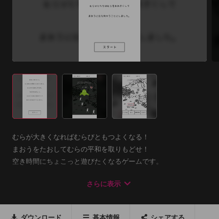
むらが大きくなればむらびともつよくなる！

まおうをたおしてむらの平和を取りもどせ！

空き時間にちょこっと遊びたくなるゲームです。

さらに表示
ゲームセンター対応でたくさんのプレイヤーと競うこともでき
ます。

ダウンロード
基本情報
シェアする