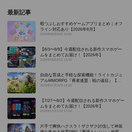
最新記事
暇つぶしおすすめゲームアプリまとめ｜オフ
ライン対応あり【2026年8月】
2026年08月05日 10:00
【8/3〜8/9】今週配信される新作スマホゲー
ムをまとめてお届け！【2026年】
2026年08月04日 16:00
自由な育成と手軽な探索機能！ライトカジュ
アルMMORPG『勇者連盟：暁の遠征』【最
新作PICKUP】
2026年07月28日 18:20
【7/27〜8/2】今週配信される新作スマホゲー
ムをまとめてお届け！【2026年】
2026年07月27日 17:00
片手で爽快ハクスラ！ザクザク討伐して神装
備を集める放置RPG『魔境トレハン：放置で