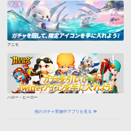
4）他者になりすまして当アプリを利用する行為。

5）法律、法令、条例または公序良俗に違反、または違反する
おそれのある行為。

6）前各号に定める行為を助長する行為。

7）その他、当社が不適切と判断する行為。

2ユーザーが本規約に違反した場合には、当アプリの利用をお
アニモ
断りさせていただく場合があります。その場合は当アプリをす
みやかに削除してください。第6条 知的財産権について当アプ
リのコンテンツ（著作、肖像、キャラクター、音楽、その他の
一切の情報）は、当社もしくは委託先等が著作権等の知的財産
権使用権、その他の権利を有してます。著作権法で認めている
範囲を超えての使用はお控えください。第7条 機能の変更・停
止・中断・終了について

ハロー・ヒーロー
当アプリの機能について、すべてまたは一部を、ユーザーに事
前に通告することなく変更・停止・中断・終了することが出来
他のガチャ実施中アプリを見る
るものとします。

なお、サービスの変更・停止・中断・終了等によって生じた損
害について当社は一切の責任を負わないものとします。第8条 