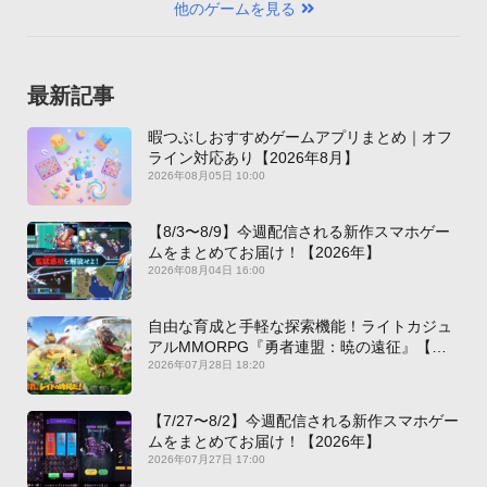
他のゲームを見る
最新記事
暇つぶしおすすめゲームアプリまとめ｜オフ
ライン対応あり【2026年8月】
2026年08月05日 10:00
【8/3〜8/9】今週配信される新作スマホゲー
ムをまとめてお届け！【2026年】
2026年08月04日 16:00
自由な育成と手軽な探索機能！ライトカジュ
アルMMORPG『勇者連盟：暁の遠征』【最
新作PICKUP】
2026年07月28日 18:20
【7/27〜8/2】今週配信される新作スマホゲー
ムをまとめてお届け！【2026年】
2026年07月27日 17:00