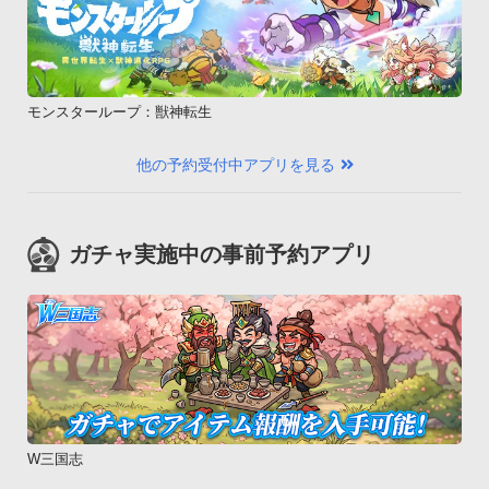
じた請求、訴訟及び損害（直接被害、間接被害、付随的損害、
特別損害、偶発的損害又は逸失利益を含みますがこれらに限定
されません。これらの損害が起こる可能性を当社が知り得たか
どうか問いません。）の賠償に対し一切責任を負いません。

モンスターループ：獣神転生
但し、本条に定める制限は、法律上認められる限度で適用され
るものとします。第5条 ユーザーの禁止事項

他の予約受付中アプリを見る
1 当アプリのご利用にあたり、ユーザーは以下の行為を行わな
いものとします。

 1）特許権、実用新案権、商標権、意匠権、著作権、著作隣接
ガチャ実施中の事前予約アプリ
権、肖像権、トレードシークレット、プライバシー、その他他
者の権利、財産を侵害する行為、または侵害するおそれのある
行為。

2）当アプリで提供される情報、著作物をユーザーの個人的な
利用目的以外で、複製・複写・改変・転載し他者に利用させた
りネットワークの内外を問わず公衆に再提供したり他者の権利
を侵害したりする行為。

3）リバースエンジニア等によって内容を解析、もしくは利用
W三国志
する行為。
