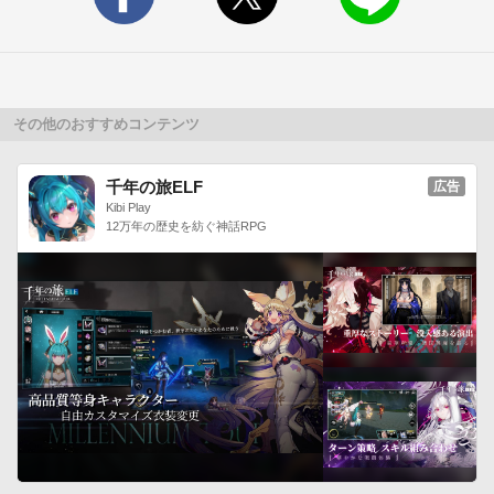
Appliv

http://android.app-liv.jp/

-------------------------------------------------------------------------------
-----------------------------------------

美斬利用規約第１条 目的

その他のおすすめコンテンツ
株式会社テックジャパン（以下、「当社」）が提供する「美
斬」（以下、当アプリ）と称するアプリケーションソフトウェ
千年の旅ELF
広告
アを使用する権利を「美斬利用規約」（以下、本規約）に基づ
Kibi Play
12万年の歴史を紡ぐ神話RPG
き、当アプリ利用者（以下、ユーザー）に許諾し、ユーザーは
本規約の内容に同意いただくものとします。第2条 当アプリの
利用条件

当アプリをご利用される際は、以下の点をご注意ください。1 
ユーザーは自己の責任において本アプリをユーザー自身の携帯
端末にダウンロードし、インストールするものとします。

2 当アプリを利用するために必要な、携帯端末、通信回線等の
準備・費用についてはユーザーの負担とします。

3 当アプリの著作権・その他の権利は、当社に帰属します。本
利用規約は、明示的に定めがある場合を場合を除きユーザーに