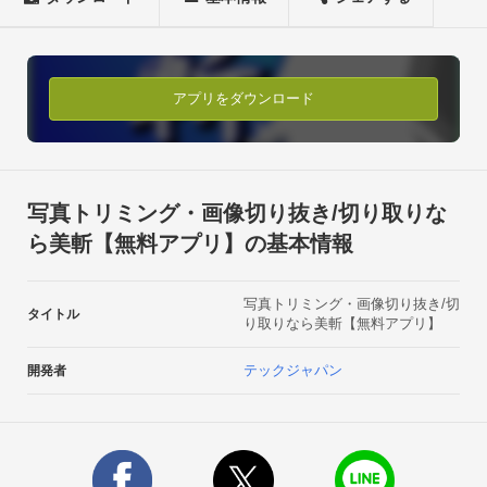
連続座標指定斬り

ピクセルレベルの高精度切り取り

写真撮影呼び出し

画像呼び出し

アプリをダウンロード
画像合成

移動

拡大・縮小・回転

ポイント指定切り取り・切り抜き

写真トリミング・画像切り抜き/切り取りな
フリーハンド切り取り・切抜き

ら美斬【無料アプリ】の基本情報
保存

アンドゥ

写真トリミング・画像切り抜き/切
２０パターンフレーム【キーワード】

タイトル
り取りなら美斬【無料アプリ】
トリミング、コラージュ、写真加工、画像加工、切り取り、切
り抜き、

テックジャパン
開発者
フレーム、カメラ, 写真切り取り、写真切り抜き、画像切り取
り、画像切り抜き【レビュー記事】

Appliv[アプリヴ]様 http://android.app-liv.jp/001089071/【PR】
ランキングとレビューから探せるAndroidアプリ情報サイト －