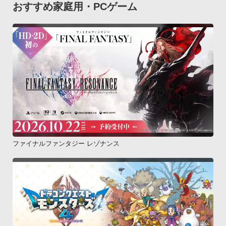
おすすめ家庭用・PCゲーム
携帯電話等の破損、汚損、喪失等

当アプリ利用者の携帯電話の破損、汚損、喪失等により携帯電
話内に記録されたデータ等の紛失による損害が生じた場合に
は、当社は一切の責任を負わないものとします第9条 規約の変
更

当アプリの利用規約は、ユーザーに予告なく変更する事があり
ます。第10条 準拠法について

本規約の成立、効力、履行及び解釈に関しては日本法が適用さ
れるものとします。制定2013年12月10日

-------------------------------------------------------------------------------
-----------------------------------------
ファイナルファンタジー レゾナンス