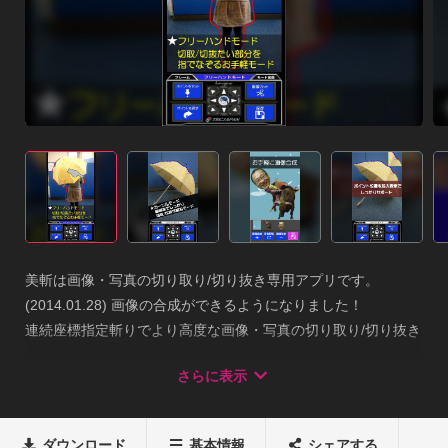
美斬は画像・写真の切り取り/切り抜き専用アプリです。

(2014.01.28) 画像の合成ができるようになりました！

連続座標指定斬りでより高度な画像・写真の切り取り/切り抜き
が可能になりました。

さらに表示
美斬で加工した部品を活用しワンランク上の画像編集をお楽し
みください！！美斬はアンドロイダー公認アプリです

https://androider.jp/official/app/0f0d2434ae0d31cf/☆機能

ダウンロード
基本情報
シェアする