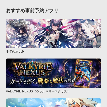
当アプリの著作権その他いかなる権利も移転することを許諾す
るものではありません。第3条 免責

おすすめ事前予約アプリ
1 当社は当アプリの利用により発生したユーザーの損害につい
ては一切の賠償責任を負いません。

2 ユーザーが当アプリを利用する事により、第三者に対し損害
を与えた場合、ユーザーは自己の費用と責任においてこれを賠
償するものとします。

3 当社は当アプリに発生した不具合、エラー、障害等により当
アプリが利用できないことによって引き起こされた損害につい
千年の旅ELF
て一切の損害賠償を負いません。

4 当社は当アプリのバグその他を補修する義務及び本アプリの
改良または改善する義務を負いません。

但し、ユーザーに本アプリのアップデート版またはバージョン
アップ情報等を提供する場合があります。

この場合、かかるアップデート版またはバージョンアップ情報
VALKYRIE NEXUS（ヴァルキリーネクサス）
等も当アプリとして扱い、これらにも本規約が当然に適用され
ます。

5 当社は、ユーザーによる本ソフトウェアの使用に起因して生