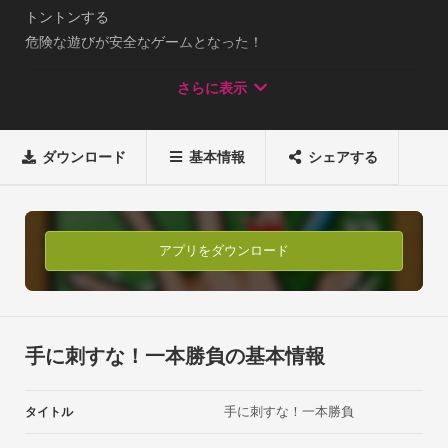
トントンする

危険な遊びが安全なゲームとなった！

あの頃のルールを完全再現！

さらに表示
初めての方も楽しく遊べます！10秒以内に何回出来るかを争う
モードと、

0.4秒以内に次の場所を的確の押していけば失敗するまで続く

ダウンロード
基本情報
シェアする
エンドレスモードの２つを搭載！慣れてきたらエンドレスモー
ドで自分の限界を試そう！---遊び方--- ゲームが始まると指の間
に少しオレンジ色の場所が出てきます。

そのオレンジの場所をタッチすると次のタッチ場所にオレンジ
アプリをダウンロード
色が出てきます。

出てくる順番にどんどんタッチして行くだけでルールを覚えら
れます。手や指をタッチしてしまうと一発アウト！

高速で的確な位置にタッチしていこう！オレンジ色の中央に近
手に刺すな！一本勝負の基本情報
いとGREAT表示が！

それ以外の場所はGOODと表示されます。

手に刺すな！一本勝負
タイトル
GREATが多いほど高得点を取れるようになります。早く的確に
タッチして高得点を目指そう！
