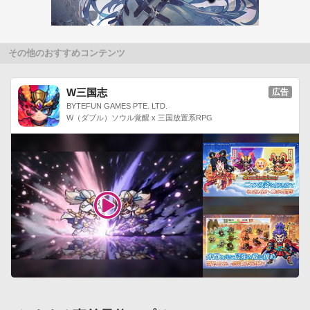
その他のおすすめコンテンツ
W三国志
広告
BYTEFUN GAMES PTE. LTD.
W（ダブル）ソウル覚醒 x 三国放置系RPG