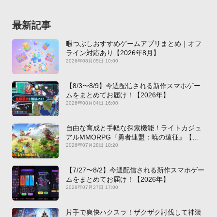
最新記事
暇つぶしおすすめゲームアプリまとめ｜オフ
ライン対応あり【2026年8月】
2026年08月05日 10:00
【8/3〜8/9】今週配信される新作スマホゲー
ムをまとめてお届け！【2026年】
2026年08月04日 16:00
自由な育成と手軽な探索機能！ライトカジュ
アルMMORPG『勇者連盟：暁の遠征』【最
新作PICKUP】
2026年07月28日 18:20
【7/27〜8/2】今週配信される新作スマホゲー
ムをまとめてお届け！【2026年】
2026年07月27日 17:00
片手で爽快ハクスラ！ザクザク討伐して神装