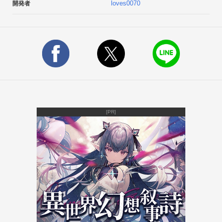
loves0070
開発者
アンドロイドアプリ総合情報サイト「AndroidView/アンドロイ
ドビュー」に掲載中

http://androidview.jp/

アンドロイドアプリサイト「AndRock」に連載中

http://androck.jp/app/game/casual/tenisasuna-ipponshoubu/
[PR]