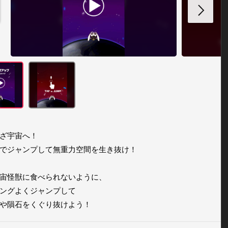
ざ宇宙へ！

でジャンプして無重力空間を生き抜け！

宙怪獣に食べられないように、

ングよくジャンプして

や隕石をくぐり抜けよう！