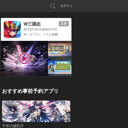
ログイン
W三国志
広告
BYTEFUN GAMES PTE.
LTD.
W（ダブル）ソウル覚醒
x 三国放置系RPG
おすすめ事前予約アプリ
千年の旅ELF