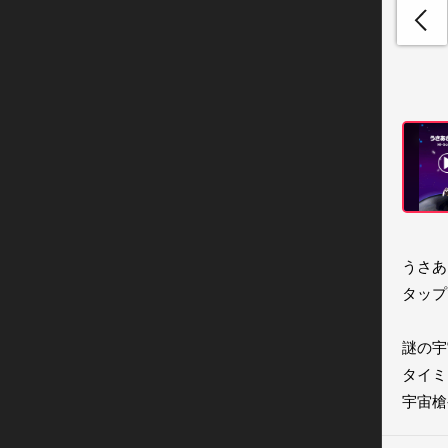
うさあ
タップ
謎の宇
タイミ
宇宙槍