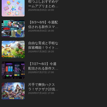
暇つぶしおすすめゲ
ームアプリまとめ｜
オフライン対応あり
2026年08月05日 10:00
【2026年8月】
【8/3〜8/9】今週配
信される新作スマホ
ゲームをまとめてお
2026年08月04日 16:00
届け！【2026年】
自由な育成と手軽な
探索機能！ライトカ
ジュアルMMORPG
2026年07月28日 18:20
『勇者連盟：暁の遠
征』【最新作PICKU
【7/27〜8/2】今週
P】
配信される新作スマ
ホゲームをまとめて
2026年07月27日 17:00
お届け！【2026
年】
片手で爽快ハクス
ラ！ザクザク討伐し
て神装備を集める放
2026年07月14日 17:00
置RPG『魔境トレハ
ン：放置で神装備』