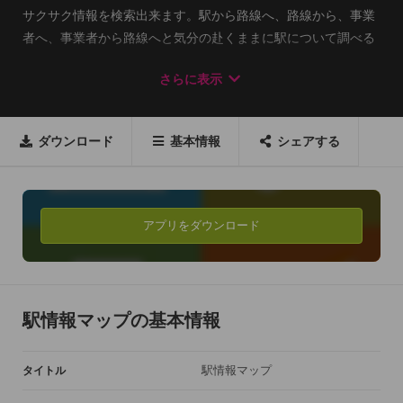
サクサク情報を検索出来ます。駅から路線へ、路線から、事業
者へ、事業者から路線へと気分の赴くままに駅について調べる
ことができます。ある場所から駅までの距離なども簡単に表示
さらに表示
します。『駅情報マップ』は近くの駅を中心に駅に関する様々
な情報に簡単にアクセスできる駅情報アプリです。

ダウンロード
基本情報
シェアする
全国 約10910駅を収録！

北海道から沖縄まで全国10910の駅を収録しています（5/7現
在）。

アプリをダウンロード
充実の検索画面！

駅の名前を軸に様々な観点から駅について調べることができる
ようになっています。以下の検索が1回のタップで行えます。
専用のアプリを開かずとも、アプリ内で検索が完結するので待
駅情報マップの基本情報
たせません。

普段通り過ぎる駅にも意外な歴史があるかもしれません！

駅情報マップ
タイトル
+ ウェブ検索
