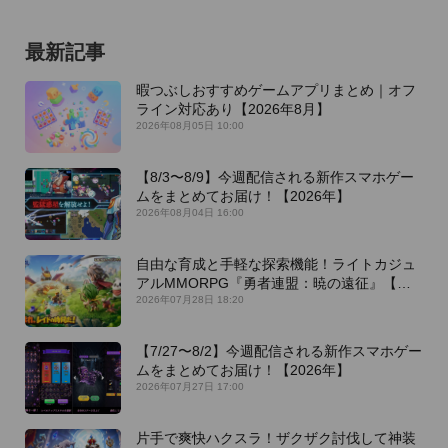
最新記事
暇つぶしおすすめゲームアプリまとめ｜オフ
ライン対応あり【2026年8月】
2026年08月05日 10:00
【8/3〜8/9】今週配信される新作スマホゲー
ムをまとめてお届け！【2026年】
2026年08月04日 16:00
自由な育成と手軽な探索機能！ライトカジュ
アルMMORPG『勇者連盟：暁の遠征』【最
新作PICKUP】
2026年07月28日 18:20
【7/27〜8/2】今週配信される新作スマホゲー
ムをまとめてお届け！【2026年】
2026年07月27日 17:00
片手で爽快ハクスラ！ザクザク討伐して神装