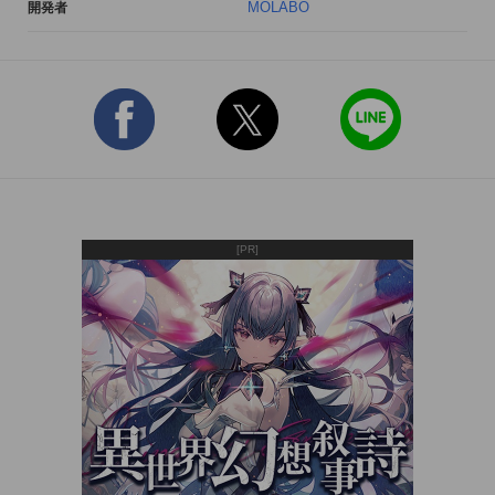
MOLABO
開発者
+ 画像検索

+ ニュース検索

+ ブログ検索

+ Wikipedia

+ Twitter

+ Amazon
[PR]