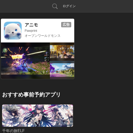
ログイン
アニモ
広告
Pawprint
オープンワールドモンス
ター収集RPG
おすすめ事前予約アプリ
千年の旅ELF