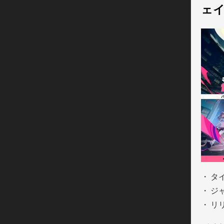
ェ
タ
ジ
リ