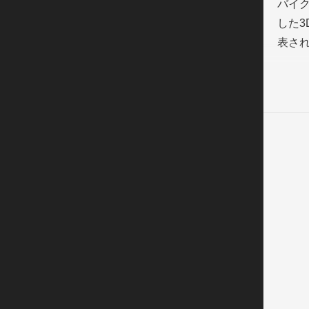
バイ
した3
表さ