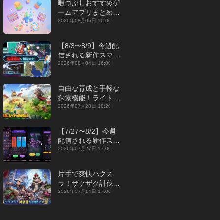
暇つぶしおすすめゲ
ームアプリまとめ｜
オフライン対応あり
2026年08月05日 10:00
【2026年8月】
【8/3〜8/9】今週配
信される新作スマホ
ゲームをまとめてお
2026年08月04日 16:00
届け！【2026年】
自由な育成と手軽な
探索機能！ライトカ
ジュアルMMORPG
2026年07月28日 18:20
『勇者連盟：暁の遠
征』【最新作PICKU
【7/27〜8/2】今週
P】
配信される新作スマ
ホゲームをまとめて
2026年07月27日 17:00
お届け！【2026
年】
片手で爽快ハクス
ラ！ザクザク討伐し
て神装備を集める放
2026年07月14日 17:00
置RPG『魔境トレハ
ン：放置で神装備』