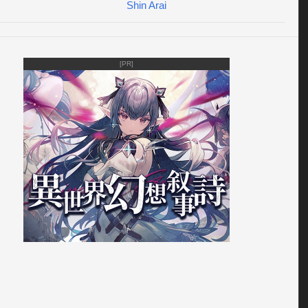
ると各種資格が取得出来るよ！

Shin Arai
活するには体力も必要だよ。足りなくなったら時間を置い
たチャレンジしよう！

[PR]
転職しよう！

資格を得ると転職が可能になるよ！

職するには「LV」と「職歴数」の条件を満たしていないとダ
などを参考にしながら、就活で得る経験値で確実にレベルア
て、勝ち組をめざそう！

図鑑を見よう！

得た資格は図鑑に掲載されるよ！

きる職種は総計500以上！！

職種を集める事ができるかな？

副業で儲けよう！
