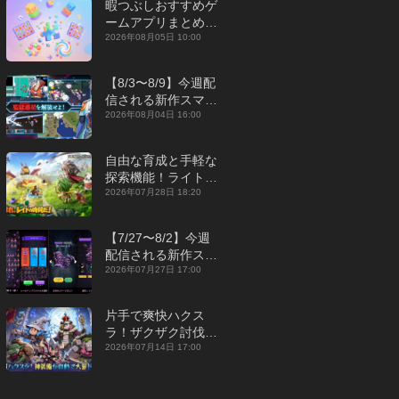
暇つぶしおすすめゲ
ームアプリまとめ｜
オフライン対応あり
2026年08月05日 10:00
【2026年8月】
【8/3〜8/9】今週配
信される新作スマホ
ゲームをまとめてお
2026年08月04日 16:00
届け！【2026年】
自由な育成と手軽な
探索機能！ライトカ
ジュアルMMORPG
2026年07月28日 18:20
『勇者連盟：暁の遠
征』【最新作PICKU
【7/27〜8/2】今週
P】
配信される新作スマ
ホゲームをまとめて
2026年07月27日 17:00
お届け！【2026
年】
片手で爽快ハクス
ラ！ザクザク討伐し
て神装備を集める放
2026年07月14日 17:00
置RPG『魔境トレハ
ン：放置で神装備』