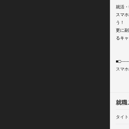
就活・
スマホ
う！

更に副
るキャ
■□----
スマホ
就職活
勝ち組
就職
■□---
タイト
◆1）