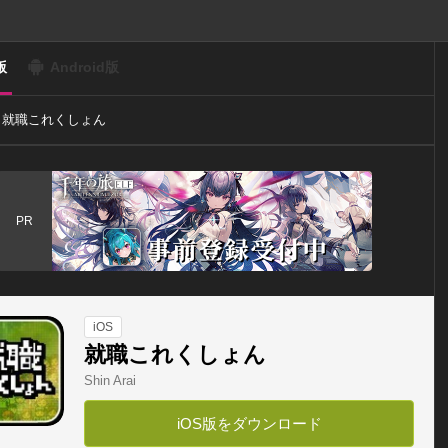
版
Android版
就職これくしょん
PR
iOS
就職これくしょん
Shin Arai
iOS版をダウンロード