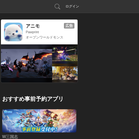
ログイン
アニモ
広告
Pawprint
オープンワールドモンス
ター収集RPG
おすすめ事前予約アプリ
W三国志