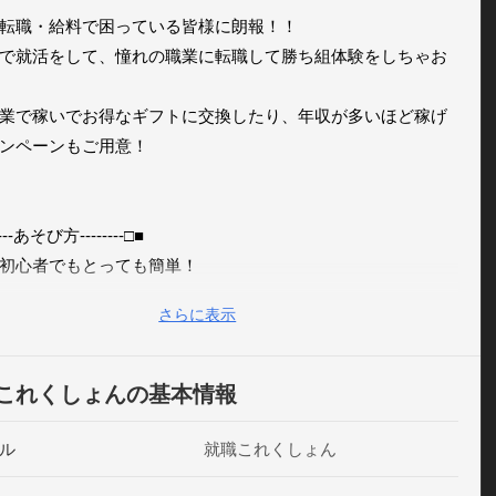
転職・給料で困っている皆様に朗報！！

で就活をして、憧れの職業に転職して勝ち組体験をしちゃお
業で稼いでお得なギフトに交換したり、年収が多いほど稼げ
ンペーンもご用意！

----あそび方--------□■

初心者でもとっても簡単！

動で資格をとって転職するだけ！

さらに表示
目指して頑張ろう！

これくしょんの基本情報
---勝ち組への道------□■

ル
就職これくしょん
就活しよう！
