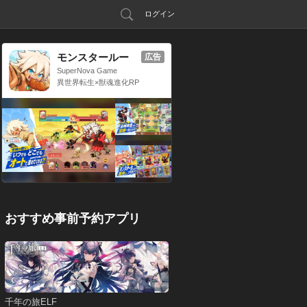
ログイン
モンスタールー
広告
プ：獣神転生
SuperNova Game
異世界転生×獣魂進化RP
G
おすすめ事前予約アプリ
千年の旅ELF