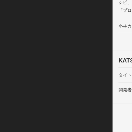
シピ」
「プロ
小林カ
にて陳
ても有
■「K
KA
○魅力１
タイト
厳選！
　ご紹
開発者
厳選お
アイデ
美味し
んすべ