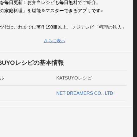
を毎日更新！お弁当レシピも毎日無料でご紹介。

の家庭料理」を堪能＆マスターできるアプリです♪

ツ代はこれまでに著作190冊以上。フジテレビ「料理の鉄人」
建一に家庭料理で勝利、料理研究家ケンタロウさんの母とし
さらに表示
名です。

ATSUYOレシピ」7つの魅力

TSUYOレシピの基本情報


ル
KATSUYOレシピ
「プロ」の家庭料理！

介するレシピは、家庭料理45年、カツ代の集大成ともいえる
NET DREAMERS CO., LTD
料理！　お手軽カンタンにして「プロ」ならではのヒケツや
アで、見違える美味しさをお楽しみいただけます。さめても
いお料理や朝でもパパッと作れちゃうお料理なども、もちろ
て「プロ」の味です。
