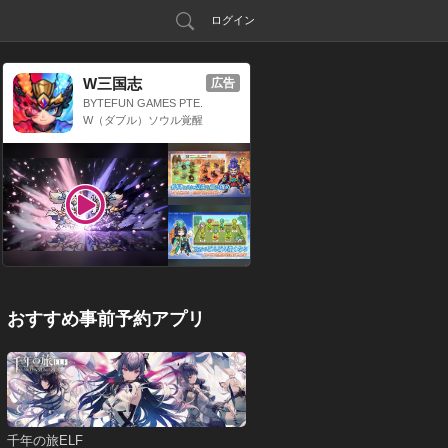
ログイン
W三国志
広告
BYTEFUN GAMES PTE.
LTD.
W（ダブル）ソウル覚醒
x 三国放置系RPG
おすすめ事前予約アプリ
千年の旅ELF