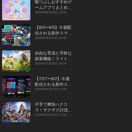
暇つぶしおすすめゲ
ームアプリまとめ｜
オフライン対応あり
2026年08月05日 10:00
【2026年8月】
【8/3〜8/9】今週配
信される新作スマホ
ゲームをまとめてお
2026年08月04日 16:00
届け！【2026年】
自由な育成と手軽な
探索機能！ライトカ
ジュアルMMORPG
2026年07月28日 18:20
『勇者連盟：暁の遠
征』【最新作PICKU
【7/27〜8/2】今週
P】
配信される新作スマ
ホゲームをまとめて
2026年07月27日 17:00
お届け！【2026
年】
片手で爽快ハクス
ラ！ザクザク討伐し
て神装備を集める放
2026年07月14日 17:00
置RPG『魔境トレハ
ン：放置で神装備』