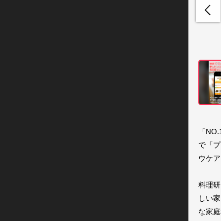
「NO
で「プ
ウケア
料理研
しい家
な家庭