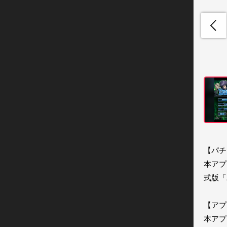
【パチ
本アプ
式版「
【アプ
本アプ