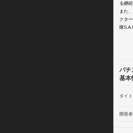
る継続
また、
クター
隊S.
※本ア
一部異
※実機
※本ア
パチ
※通信
基本
合、推
ます。

タイト
※SI
インタ
開発者
リなど
※起動
を添え