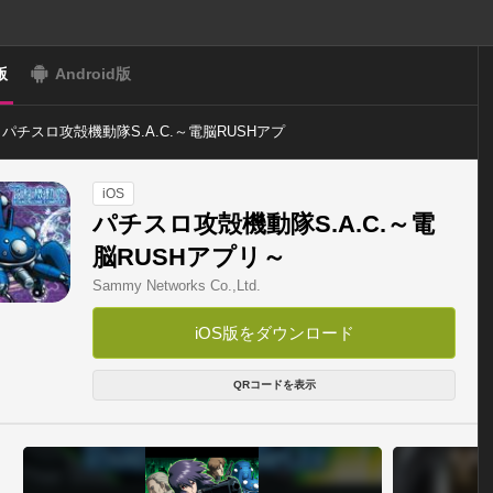
版
Android版
パチスロ攻殻機動隊S.A.C.～電脳RUSHアプ
リ～
iOS
パチスロ攻殻機動隊S.A.C.～電
脳RUSHアプリ～
Sammy Networks Co.,Ltd.
iOS版をダウンロード
QRコードを表示