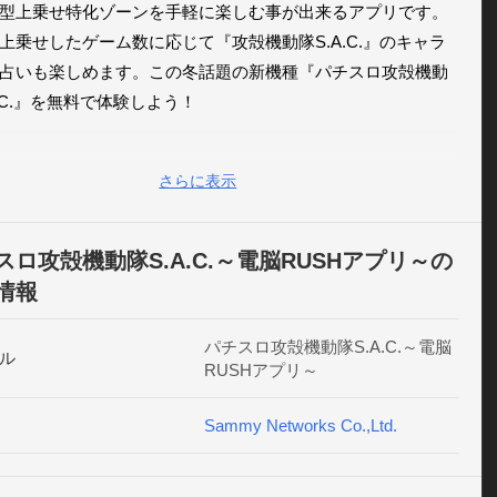
型上乗せ特化ゾーンを手軽に楽しむ事が出来るアプリです。
上乗せしたゲーム数に応じて『攻殻機動隊S.A.C.』のキャラ
占いも楽しめます。この冬話題の新機種『パチスロ攻殻機動
A.C.』を無料で体験しよう！

プリはプロモーション用アプリの為、実機の演出・挙動とは
さらに表示
なります。

の仕様や演出等へのお問い合わせは受け付けておりません。

プリケーションは、日本国内のみ配信しています。

スロ攻殻機動隊S.A.C.～電脳RUSHアプリ～の
端末自体若しくはOSのプログラム等を改造、改変等した場
情報
奨端末および対応OSであっても起動しなくなる場合がござい
パチスロ攻殻機動隊S.A.C.～電脳
ル
RUSHアプリ～
Mロック解除アプリ、シャッター音無効化アプリ、ホーム画面
ーフェース変更の他、日本国内AppStore以外からDLしたアプ
Sammy Networks Co.,Ltd.
も本アプリの起動に影響する場合がございます。

せずにエラーコードが表示された場合は、エラーコード番号
て「Appサポート」よりお問い合わせください。
