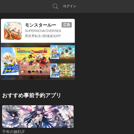
ログイン
モンスタールー
広告
プ：獣神転生
SUPERNOVA OVERSEA
S LIMITED
異世界転生×獣魂進化RP
G
おすすめ事前予約アプリ
千年の旅ELF