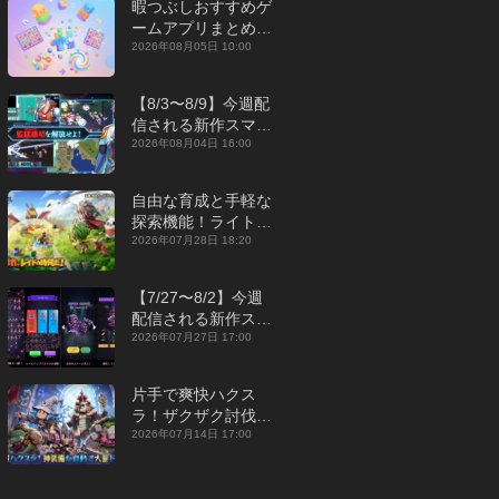
暇つぶしおすすめゲ
ームアプリまとめ｜
オフライン対応あり
2026年08月05日 10:00
【2026年8月】
【8/3〜8/9】今週配
信される新作スマホ
ゲームをまとめてお
2026年08月04日 16:00
届け！【2026年】
自由な育成と手軽な
探索機能！ライトカ
ジュアルMMORPG
2026年07月28日 18:20
『勇者連盟：暁の遠
征』【最新作PICKU
【7/27〜8/2】今週
P】
配信される新作スマ
ホゲームをまとめて
2026年07月27日 17:00
お届け！【2026
年】
片手で爽快ハクス
ラ！ザクザク討伐し
て神装備を集める放
2026年07月14日 17:00
置RPG『魔境トレハ
ン：放置で神装備』