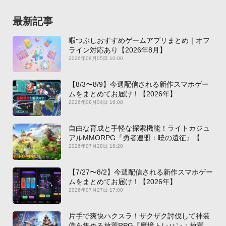
最新記事
暇つぶしおすすめゲームアプリまとめ｜オフ
ライン対応あり【2026年8月】
2026年08月05日 10:00
【8/3〜8/9】今週配信される新作スマホゲー
ムをまとめてお届け！【2026年】
2026年08月04日 16:00
自由な育成と手軽な探索機能！ライトカジュ
アルMMORPG『勇者連盟：暁の遠征』【最
新作PICKUP】
2026年07月28日 18:20
【7/27〜8/2】今週配信される新作スマホゲー
ムをまとめてお届け！【2026年】
2026年07月27日 17:00
片手で爽快ハクスラ！ザクザク討伐して神装
備を集める放置RPG『魔境トレハン：放置で