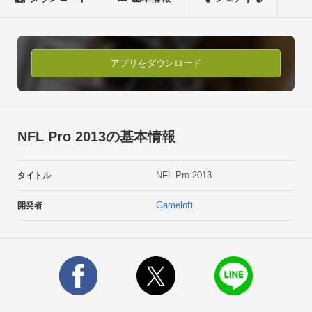
場感！

独特の一人称視点操作によりバツグンの迫力を再現することに
成功！刻々と変わる状況を冷静に読み取ることができるか！？
勝つためのチーム管理！

アプリをダウンロード
新しいマネージメントシステムを使ってチームを自分好みに変
えていこう！

選手を起用し、スタジアムをアップグレードして収入を増や
し、得意の戦術を練習してチームを勝利に導こう！みんなの愛
NFL Pro 2013の基本情報
するアメフトがここに！

モーションキャプチャ技術を使ったラン、タックル、アピール
NFL Pro 2013
タイトル
などが、刷新された美麗グラフィックと融合し、ファン納得の
リアルな仕上がりに！

Gameloft
開発者
----

オフィシャルHP：http://www.gameloft.co.jp

Twitter：http://glft.co/GameloftonTwitter 

Facebook公式ファンページ：
http://www.facebook.com/Gameloft

ビデオ・トレイラー：http://www.youtube.com/Gameloft  
