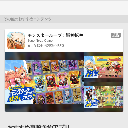
オフィシャルブログ：http://glft.co/Gameloft_Official_Blog

*一部、英語のみのページもあります。
その他のおすすめコンテンツ
モンスターループ：獣神転生
広告
SuperNova Game
異世界転生×獣魂進化RPG
おすすめ事前予約アプリ