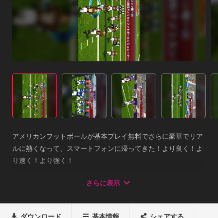
アメリカンフットボールが基本プレイ無料でさらに豪華でリア
ルに熱くなって、スマートフォンに帰ってきた！より良く！よ
り速く！より強く！

NFLの32チームの公式ライセンスを取得！自分の好きなあのチ
さらに表示
ームを使おう！

グラフィックとアニメーションが刷新！さらに美しくリアルな
フットボールを楽しもう！まさにフィールド上にいるような臨
ダウンロード
基本情報
シェアする