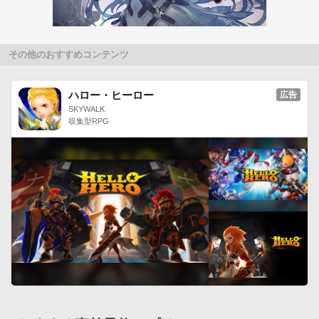
GALAXY S II SC-02C

GALAXY S SC-02B

GALAXY Tab SC-01C

その他のおすすめコンテンツ
REGZA Phone IS04

IS03

ハロー・ヒーロー
広告
IS11N MEDIAS BR

SKYWALK
HTC Desire HD SoftBank 001HT

収集型RPG
INFOBAR A01

Optimus bright L-07C

AQUOS PHONE SH-12C

docomo with series P-07C

docomo with series P-02D

ARROWS Tab LTE F-01D

MOTOROLA XOOM

NEXUS ONE

LEGZA TABLET AT3S0/35D■ELECOM Apps Web Site

http://app.elecom.co.jp/■Twitter

http://twitter.com/schedulest_jp (日本語)
