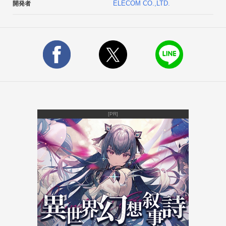
ELECOM CO.,LTD.
開発者
　抽出したニュースはfacebook、twitter、mixiの書き込みに添
付して投稿することが可能です。

□Evernoteと連携

　Evernoteと連携し、抽出したニュースをクラウドに保存して
いつでもどこでも閲覧することができます。■注意事項

「無償」版のため、以下の制限がございます。

・プリセットの設定制限（２つまで）

・広告が表示される

・サポート対象外

[PR]
有償ライセンスキーをご購入頂くと、上記制限が解除されま
す。

オンラインマニュアルは「アプリ設定」画面の「ヘルプ」から
ご覧になれます。

http://app.elecom.co.jp/newsearcher/android/manual.html■対
応OS

Android 2.1/2.2/2.3■動作確認済み機種

Xperia ray SO-03C

Xperia SO-01B
