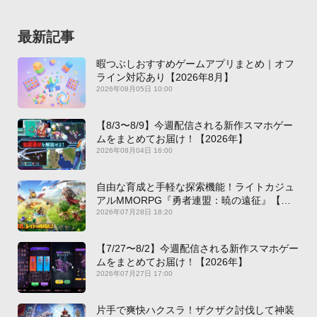
最新記事
暇つぶしおすすめゲームアプリまとめ｜オフ
ライン対応あり【2026年8月】
2026年08月05日 10:00
【8/3〜8/9】今週配信される新作スマホゲー
ムをまとめてお届け！【2026年】
2026年08月04日 16:00
自由な育成と手軽な探索機能！ライトカジュ
アルMMORPG『勇者連盟：暁の遠征』【最
新作PICKUP】
2026年07月28日 18:20
【7/27〜8/2】今週配信される新作スマホゲー
ムをまとめてお届け！【2026年】
2026年07月27日 17:00
片手で爽快ハクスラ！ザクザク討伐して神装