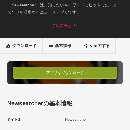
「Newsearcher」は、知りたいキーワードにヒットしたニュー
スだけを収集するニュースアプリです。

キーワードと好きなニュースサイトを登録するだけで、ほしい
さらに表示
情報が簡単に抽出できます。■特徴

□ニュースを好きなキーワードで抽出

　複数のキーワードを組み合わせて検索内容を設定でき、その
ダウンロード
基本情報
シェアする
キーワードにヒットしたニュースだけを抽出することができま
す。

□抽出対象のＲＳＳフィードはカスタマイズが可能

　用意されたＲＳＳフィードは、追加や削除をすることでカス
アプリをダウンロード
タマイズが可能です。

□livedoor readerと連携 

　livedoor readerのお気に入りに登録したフィードを簡単に読
み込むことができ、抽出対象に設定できます。

Newsearcherの基本情報
□facebook、twitter、mixiと連携

　facebook、twitter、mixiの投稿を抽出対象に設定することが
Newsearcher
タイトル
できます。

□facebook、twitter、mixiに投稿も可能
