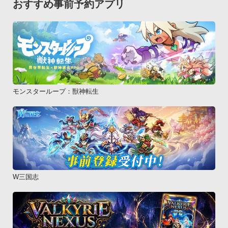
おすすめ事前予約アプリ
http://twitter.com/ELECOM_Apps (English)■Facebook

http://www.facebook.com/ELECOM.Applications.jp (日本語)

http://www.facebook.com/ELECOM.Applications (English)
モンスターループ：獣神転生
W三国志