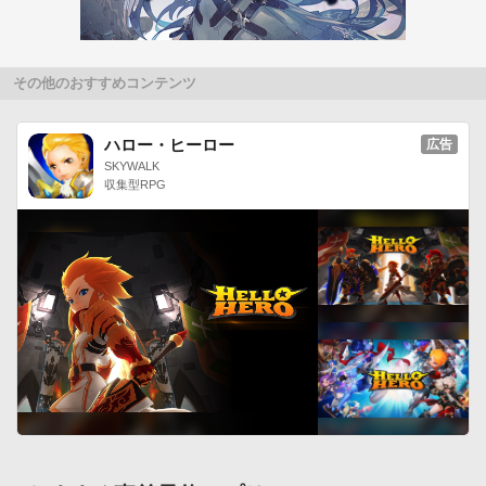
3.発行されたパスワードを実機に入力して遊技開始。

4.遊技終了時に実機でQRコードを発行。

5.本アプリでQRコードを読取り、データを送信すれば保存完了
その他のおすすめコンテンツ
です。【推奨端末】

推奨端末は以下のリンクからご確認ください。

ハロー・ヒーロー
広告
http://www.daitomo.jp/smart/device.html※会員登録の際には、
SKYWALK
キャリアが提供する下記メールアドレスを推奨いたします。

収集型RPG
（※キャリアメール以外でのご登録につきましてはサポート対
象外となります。キャリアメール以外のメールアドレスは､
Gmailを推奨いたします。）@docomo.ne.jp　@ezweb.ne.jp　
@softbank.ne.jp 

@x.vodafone.ne.jp（xには提供地域に応じてd,h,t,c,k,r,n,s,gの
文字が入ります）

@disney.ne.jp

@emnet.ne.jp

@gmail.com

QRコードは(株)デンソーウェーブの登録商標です。 

QRコード読み込み機能に、ZXing(Zebra Crossing、