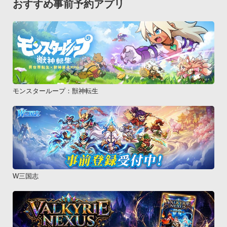
おすすめ事前予約アプリ
http://code.google.com/p/zxing/ )を使用しています。 

ZXingは、Apache License, Version 
2.0(http://www.apache.org/licenses/LICENSE-2.0 )の下でライ
センスされています。
モンスターループ：獣神転生
W三国志