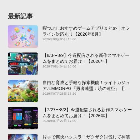
最新記事
暇つぶしおすすめゲームアプリまとめ｜オフ
ライン対応あり【2026年8月】
2026年08月05日 10:00
【8/3〜8/9】今週配信される新作スマホゲー
ムをまとめてお届け！【2026年】
2026年08月04日 16:00
自由な育成と手軽な探索機能！ライトカジュ
アルMMORPG『勇者連盟：暁の遠征』【最
新作PICKUP】
2026年07月28日 18:20
【7/27〜8/2】今週配信される新作スマホゲー
ムをまとめてお届け！【2026年】
2026年07月27日 17:00
片手で爽快ハクスラ！ザクザク討伐して神装