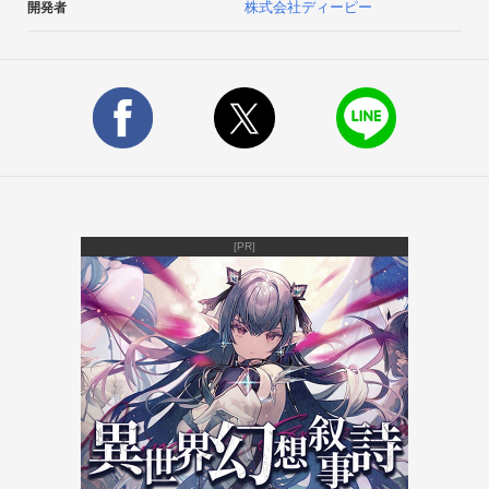
株式会社ディーピー
開発者
を遊ぶためのアプリです。

会員登録（無料）を行えば、すぐにサービスを楽むことが出来
る、パチスロファン必見のアプリです。 

【ダイトモとは】

ダイトモとは、大都技研の遊技機（スロット）とモバイルサイ
トが連動したサービスです。

ダイトモ対応遊技機に表示されるQRコードを読み取る事によ
り、さまざまな機能を利用することが出来ます。【ダイトモの
機能】

[PR]
○遊技データ保存

実機でプレイした総ゲーム数やボーナス回数、クリアしたミッ
ション等を保存することが出来ます。

引いたARTの結果なども保存可能です。○ミッション

対応機種毎にさまざまなミッションが用意されています。

ミッションは遊技中に特定の条件を達成することでクリアとな
りミッションスコアが加算されます。【ダイトモの遊び方】

1.本アプリより会員登録（無料）を行います。

2.遊技する機種のパスワードを発行します。
