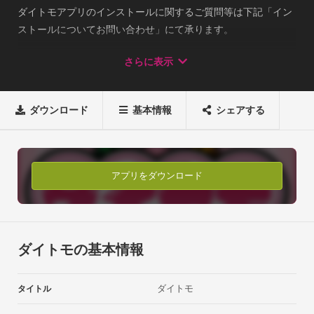
ダイトモアプリのインストールに関するご質問等は下記「イン
ストールについてお問い合わせ」にて承ります。

ダイトモ内の各コンテンツに関するご質問等は、アプリをイン
さらに表示
ストール後、ダイトモのサイト内からお問い合わせ下さい。

レビュー内にサポート依頼を投稿されても対応致しかねる場合
がございます。インストールについてお問い合わせ： 
ダウンロード
基本情報
シェアする
support@daitomo.net

※「お使いの端末名」「エラー内容、症状の詳細」を必ずお書
き添えください。サポート営業時間： 10:00～17:00 （土日祝
日・年末年始を除く）メールによるお問い合わせは常時受け付
アプリをダウンロード
けております。

返信はサポート営業時間のみとなりますのでご了承ください。
お問い合わせ頂いたお客様への返信が届かないケースが多発し
ております。

ダイトモの基本情報
お問い合わせの前に「@daitomo.net」、およびPCから送信さ
れたメールの受信許可をお願い致します。

ダイトモ
タイトル
【アプリ概要】

対応した遊技機と専用サイトが連動したサービス「ダイトモ」