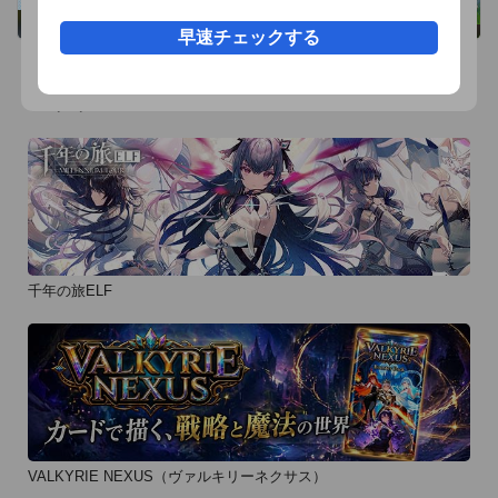
- マルチモードでは、1/15秒で描画します。

早速チェックする
YouTubeのデモムービーURL

http://www.youtube.com/watch?v=1kJkWE-H_Zg

おすすめ事前予約アプリ
無料版（サインナーLITE）も配信しております。
千年の旅ELF
VALKYRIE NEXUS（ヴァルキリーネクサス）