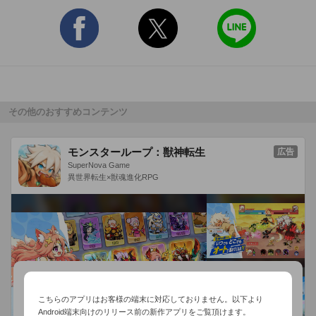
- メッセージ編集（追加、編集、削除、並び替え）

- ディスプレイリンク(マルチモードのみ）*1

- チャンネル番号（(マルチモードのみ、Bluetoth接続のチャン
ネル設定）

*1

その他のおすすめコンテンツ
複数のiPhone/iPadの画面を1つにまとめて表示します。

iPhone/iPadの画面の向きは自動判断されます。

モンスターループ：獣神転生
広告
SuperNova Game
異世界転生×獣魂進化RPG
**** 注意 **** 

- "Signer" はBlueTooth（Wi-Fi接続を含む）で通信します。

- マルチモードでは、iPhone/iPadのBluetoothをオンにしてくだ
さい。

Wi-Fiをオフにすることで、安定動作することがあります。

こちらのアプリはお客様の端末に対応しておりません。以下より
- シングルモードでは、1/30秒で描画します。

Android端末向けのリリース前の新作アプリをご覧頂けます。