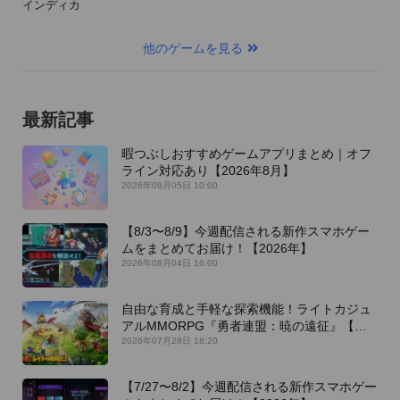
インディカ
他のゲームを見る
最新記事
暇つぶしおすすめゲームアプリまとめ｜オフ
ライン対応あり【2026年8月】
2026年08月05日 10:00
【8/3〜8/9】今週配信される新作スマホゲー
ムをまとめてお届け！【2026年】
2026年08月04日 16:00
自由な育成と手軽な探索機能！ライトカジュ
アルMMORPG『勇者連盟：暁の遠征』【最
新作PICKUP】
2026年07月28日 18:20
【7/27〜8/2】今週配信される新作スマホゲー