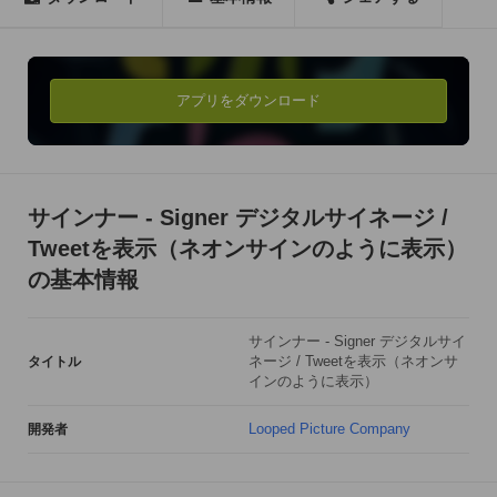
サインナーには２つの動作モードがあります。

・シングルモード

アプリをダウンロード
- 単体動作します。自分で設定したメッセージ、またはTweetを
表示することができます。

・マルチモード

サインナー - Signer デジタルサイネージ /
- サインナーはBluetooth接続した複数のiPhone/iPadで動作しま
Tweetを表示（ネオンサインのように表示）
す。

の基本情報
- "子機モード"で使用すると、子機として動作します。

・基本設定

サインナー - Signer デジタルサイ
ネージ / Tweetを表示（ネオンサ
タイトル
インのように表示）
- フォントの選択

- 色の設定（文字、アウトライン、背景）

Looped Picture Company
開発者
- アウトラインの幅

- スクロールスピード（遅、中、早）
