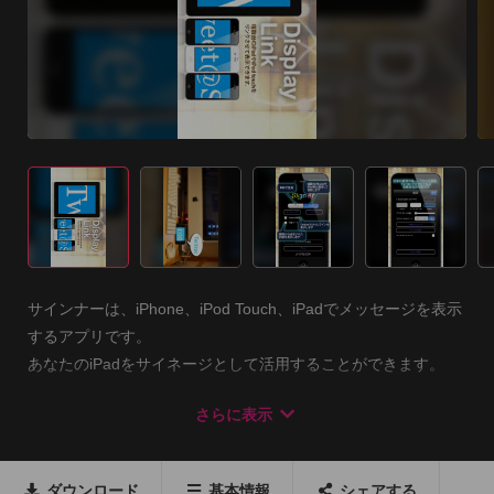
サインナーは、iPhone、iPod Touch、iPadでメッセージを表示
するアプリです。

あなたのiPadをサイネージとして活用することができます。

TwitterアカウントをiOSに設定してあれば、Twitterのタイムラ
さらに表示
インをメッセージとして表示することができます。

複数のiPhone、iPod Touch、iPadをBluetoothで１つのディスプ
レイとしてメッセージを表示することも可能です。

ダウンロード
基本情報
シェアする