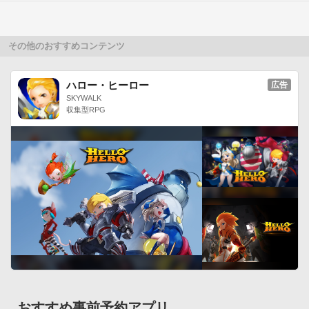
新たに書き下ろした魔法少女メイのイラストを、タイトル画面
の壁紙にすることができます。

壁紙は、ポーション５００で購入できます。

その他のおすすめコンテンツ
ギフトコードを入力すれば、１種類プレゼントさせていただき
ます。

ハロー・ヒーロー
広告
Twitterで最新情報をつぶやきので、ぜひチェックしてみてくだ
SKYWALK
さい。

収集型RPG
https://twitter.com/kyogajin
おすすめ事前予約アプリ