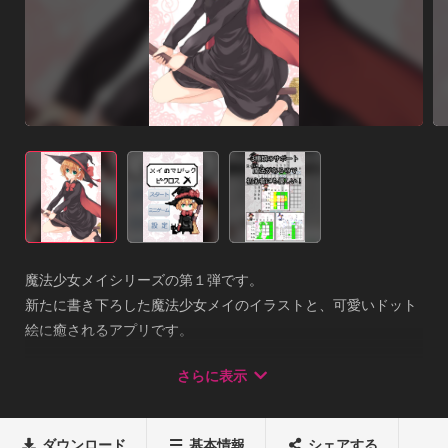
魔法少女メイシリーズの第１弾です。

新たに書き下ろした魔法少女メイのイラストと、可愛いドット
絵に癒されるアプリです。

シンプルなゲーム性と、可愛いイラストに燃える(萌える)事、
さらに表示
間違いなしです！

あの時感じたワクワク・ドキドキ感・・・

ドット絵の世界にこそ、それがあるのではないか？

ダウンロード
基本情報
シェアする