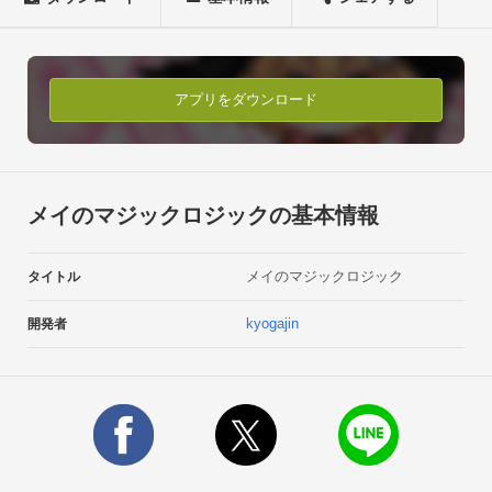
ドット絵にいやされながら、ゲームの楽しさ、ドット絵の魅力
を再確認してみましょう！

■アプリの内容メイのマジックロジックは、ボードに隠された
ドット絵を採掘する無料のボードゲームアプリです。

アプリをダウンロード
縦横に書かれた数字を脱出ゲームのように解き明かし、制限時
間内にボードを堀ってドット絵を掘り当てましょう。

■アプリの特徴

・隠されたドット絵は、全４８ステージあります。

メイのマジックロジックの基本情報
・魔法は、アイス、ファイヤー、サンダーの３種類あります。

・アイスは、制限時間のカウントダウンをストップさせます。

メイのマジックロジック
タイトル
・ファイヤーは、１行１列ランダムにボードを掘ります。

・サンダーは、１０箇所をランダムに掘ります。

kyogajin
開発者
・魔法アイテムは、使えば使うほどなくなっていきますが、ポ
ーションを消費して補充できます。

・ポーションは、ミニゲームでネコをたくさん捕まえるともら
えます。ミニゲームでたくさんねこをあつめましょう。

・１日１回ログインすれば、魔法アイテムがもらえるので、積
極的にログインしましょう。■特典
