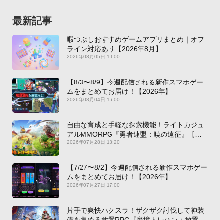
最新記事
暇つぶしおすすめゲームアプリまとめ｜オフ
ライン対応あり【2026年8月】
2026年08月05日 10:00
【8/3〜8/9】今週配信される新作スマホゲー
ムをまとめてお届け！【2026年】
2026年08月04日 16:00
自由な育成と手軽な探索機能！ライトカジュ
アルMMORPG『勇者連盟：暁の遠征』【最
新作PICKUP】
2026年07月28日 18:20
【7/27〜8/2】今週配信される新作スマホゲー
ムをまとめてお届け！【2026年】
2026年07月27日 17:00
片手で爽快ハクスラ！ザクザク討伐して神装
備を集める放置RPG『魔境トレハン：放置で