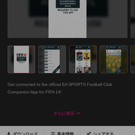
Get connected to the official EA SPORTS Football Club 
Companion App for FIFA 14!

** This app requires you to have an Origin account connected 
さらに表示
to FIFA 14 (Xbox One, Xbox 360®, PlayStation®4, 
PlayStation®3 or PC). To use the FIFA Ultimate Team features 
in this app, you must have a FUT Club within FIFA 14 **

ダウンロード
基本情報
シェアする