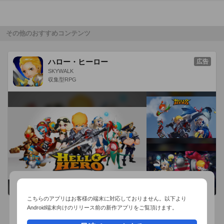
1.Purchase FIFA 14 for Xbox One, Xbox 360®, PlayStation®4, 
PlayStation®3, or PC

2.Connect your copy of FIFA 14 to your Origin Account

その他のおすすめコンテンツ
3.Choose your favourite Club on your Console or PC

4.Login to the app using your Origin Account

ハロー・ヒーロー
広告
SKYWALK
NOT AN ULTIMATE TEAM USER?

収集型RPG
1.Create your Club in the Ultimate Team mode in FIFA 14 for 
Xbox One, Xbox 360®, PlayStation®4, PlayStation®3, or PC

2.Create your FUT Security Question the second time you 
access FIFA Ultimate Team on your Console or PC

3.Login to the app to access the FIFA Ultimate Team features

The EA Sports Football Club Companion App for FIFA 14 is 
available in English, French, Italian, German, Spanish, and 
Dutch.
こちらのアプリはお客様の端末に対応しておりません。以下より
Android端末向けのリリース前の新作アプリをご覧頂けます。
おすすめ事前予約アプリ