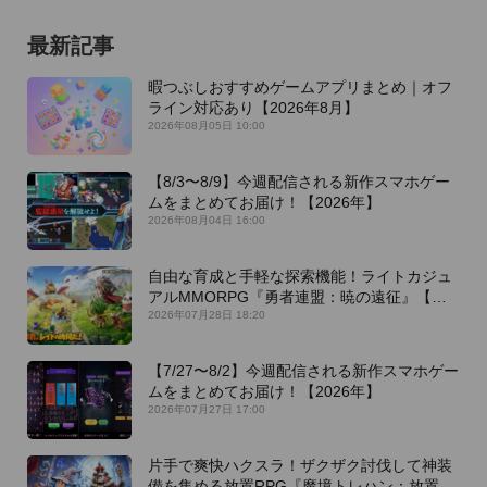
最新記事
暇つぶしおすすめゲームアプリまとめ｜オフ
ライン対応あり【2026年8月】
2026年08月05日 10:00
【8/3〜8/9】今週配信される新作スマホゲー
ムをまとめてお届け！【2026年】
2026年08月04日 16:00
自由な育成と手軽な探索機能！ライトカジュ
アルMMORPG『勇者連盟：暁の遠征』【最
新作PICKUP】
2026年07月28日 18:20
【7/27〜8/2】今週配信される新作スマホゲー
ムをまとめてお届け！【2026年】
2026年07月27日 17:00
片手で爽快ハクスラ！ザクザク討伐して神装
備を集める放置RPG『魔境トレハン：放置で