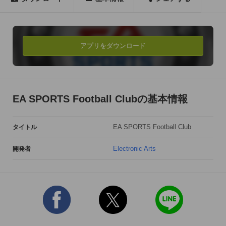
As you make your run for international glory, access your 
Football Club News, Alerts and Friends. With EA SPORTS 
Football Club, you'll never miss an important message from 
アプリをダウンロード
your Friends, that last minute FUT Transfer, or limited time 
Pack Sale. Keep the world of FIFA with you, at home or on the 
go!

EA SPORTS Football Clubの基本情報
Check out these great features:

•Access your Football Club Info, Friends News, and Alerts

EA SPORTS Football Club
タイトル
•Keep up to date with your Friends and Send Messages

•Purchase Packs from the FUT Store

Electronic Arts
開発者
•Manage your FUT Squads by optimizing Chemistry, 
Formations, and Players

•Find and Bid on Players on the FUT Transfer Market

•Turn a quick profit with the FUT Transfer List

NOT A FIFA 14 USER? HERE’S HOW TO GET STARTED:
