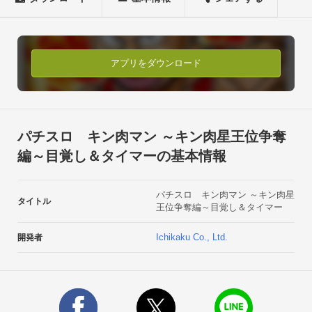
タイマーも「パチスロ　キン肉マン ～キン肉星王位争奪編～」
の演出と楽曲を再現した

豪華なアプリに仕上がっています!!■動作機種

Android OS:Android 2.2以降

アプリをダウンロード
■非対応機種

【docomo】SC-01B/L-04C

【SoftBank】003Z

■注意事項

パチスロ キン肉マン ～キン肉星王位争奪
アプリの音量設定により、端末のボリューム設定が変更されま
編～目覚し＆タイマーの基本情報
す。

小音量でのご使用をご希望の場合は、アプリの音量設定にてご
パチスロ キン肉マン ～キン肉星
調整ください。アラームのスケジュール設定は、最大５つまで
タイトル
王位争奪編～目覚し＆タイマー
となります。

ただし、同時刻にアラームやタイマーを設定した場合は、動作
Ichikaku Co., Ltd.
開発者
対象外となります。本アプリは、重要な時刻通知を必ずしも保
証するものではありません。

環境により正常にアラームが鳴らない可能性もありますので、
ご使用に関しては自己責任でお願い致します。
