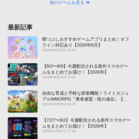
他のゲームを見る
最新記事
暇つぶしおすすめゲームアプリまとめ｜オフ
ライン対応あり【2026年8月】
2026年08月05日 10:00
【8/3〜8/9】今週配信される新作スマホゲー
ムをまとめてお届け！【2026年】
2026年08月04日 16:00
自由な育成と手軽な探索機能！ライトカジュ
アルMMORPG『勇者連盟：暁の遠征』【最
新作PICKUP】
2026年07月28日 18:20
【7/27〜8/2】今週配信される新作スマホゲー
ムをまとめてお届け！【2026年】
2026年07月27日 17:00