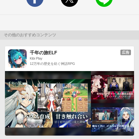
【ユーザーサポートに関して】

本アプリのユーザーサポートは下記メールアドレスにてお受け
しております。【ご利用の端末】【OSのバージョン】【具体的
な症状（内容）】を必ずご記入いただき問い合わせください。
上記ご記載の無い問い合わせには、返答できない場合もござい
その他のおすすめコンテンツ
ます。また返信にはお時間をいただく場合がございます。あら
かじめご了承ください。---

千年の旅ELF
広告
support_android@ichikaku.com

Kibi Play
12万年の歴史を紡ぐ神話RPG
---

※返信メールも上記アドレスから行っております。メール受信
の許可をお願いいたします。■著作権表記

(C)ゆでたまご／集英社・東映アニメーション　(C)YAMASA