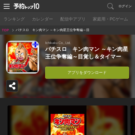
ログイン
ランキング
カレンダー
配信中アプリ
家庭用・PCゲーム
パチスロ キン肉マン ～キン肉星王位争奪編～目
TOP
覚し＆タイマー
Ichikaku Co., Ltd.
パチスロ キン肉マン ～キン肉星
王位争奪編～目覚し＆タイマー
アプリをダウンロード