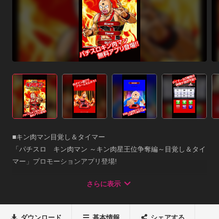
■キン肉マン目覚し＆タイマー

「パチスロ　キン肉マン ～キン肉星王位争奪編～目覚し＆タイ
マー」プロモーションアプリ登場!

無料(タダ)ですが、ただの目覚ましアプリではないのです!!

さらに表示
パチスロ情報はモチロン!

目覚ましにはスヌーズやメモなど便利機能が満載!

さらにアラーム音にはファン必聴のオリジナルサウンドが!

ダウンロード
基本情報
シェアする