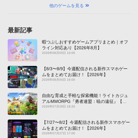
他のゲームを見る
最新記事
暇つぶしおすすめゲームアプリまとめ｜オフ
ライン対応あり【2026年8月】
2026年08月05日 10:00
【8/3〜8/9】今週配信される新作スマホゲー
ムをまとめてお届け！【2026年】
2026年08月04日 16:00
自由な育成と手軽な探索機能！ライトカジュ
アルMMORPG『勇者連盟：暁の遠征』【最
新作PICKUP】
2026年07月28日 18:20
【7/27〜8/2】今週配信される新作スマホゲー
ムをまとめてお届け！【2026年】
2026年07月27日 17:00