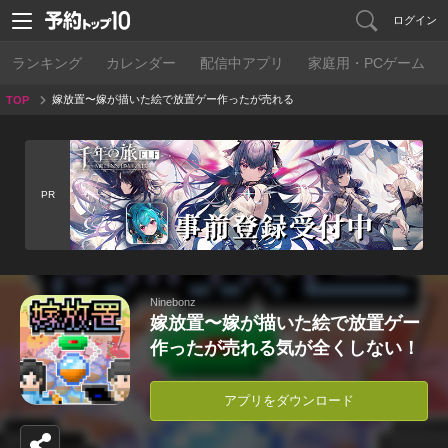
ログイン
ランキング
カレンダー
配信中アプリ
家庭用・PCゲーム
嫁放置〜嫁が描いた絵で放置ゲー作ったが売れる
TOP
気が全くしない！
PR
Ninebonz
嫁放置〜嫁が描いた絵で放置ゲー
作ったが売れる気が全くしない！
アプリをダウンロード