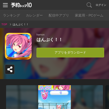
ログイン
ランキング
カレンダー
配信中アプリ
家庭用・PCゲーム
TOP
はんぷく！！
hamon
はんぷく！！
アプリをダウンロード