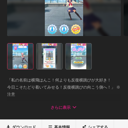
「私の名前は横飛はんこ！何よりも反復横跳びが大好き！ 

今日こそたどり着いてみせる！反復横跳びの向こう側へ！」 ※
注意 

「はんぷく！！」は情熱を込めて作りすぎたせいで処理がとて
さらに表示
も重く、高性能な端末でしかまともに動作しません、古い端末
では起動もできない可能性があります。 

また、このゲームはフルボイスとなっております、遊ぶ際には
ダウンロード
基本情報
シェアする