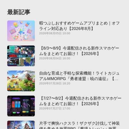
最新記事
暇つぶしおすすめゲームアプリまとめ｜オフ
ライン対応あり【2026年8月】
2026年08月05日 10:00
【8/3〜8/9】今週配信される新作スマホゲー
ムをまとめてお届け！【2026年】
2026年08月04日 16:00
自由な育成と手軽な探索機能！ライトカジュ
アルMMORPG『勇者連盟：暁の遠征』【最
新作PICKUP】
2026年07月28日 18:20
【7/27〜8/2】今週配信される新作スマホゲー
ムをまとめてお届け！【2026年】
2026年07月27日 17:00
片手で爽快ハクスラ！ザクザク討伐して神装
備を集める放置RPG『魔境トレハン：放置で