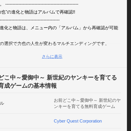
----------------------------------------------- 

力也"の進化と物語はアルバムで再確認!! 

----------------------------------------- 

進化と物語は、メニュー内の「アルバム」から再確認が可能


の選択で力也の人生が変わるマルチエンディングです。 

ィングは3つ、全てコンプリートで「竹内力也」の奇妙な半生
さらに表示
かになります。 

料で遊べる育成ゲームです。 -------------------------------------
--- 

どこ中～愛御中～ 新世紀のヤンキーを育てる
、ボーナスステージやアイテムなど!! 

育成ゲームの基本情報
----------------------------------------- 

中、一気にEXP(経験値)を獲得できるボーナスステージが発生
お前どこ中～愛御中～ 新世紀のヤ
ル
ンキーを育てる無料育成ゲーム
 

ムを購入したり、ツイッター、フェイスブック、ラインなど
Cyber Quest Corporation
達と一緒にお楽しみください!! -----------------------------------
------ 
