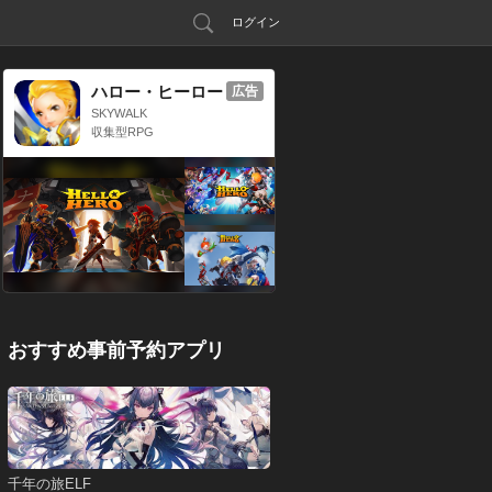
ログイン
ハロー・ヒーロー
広告
SKYWALK
収集型RPG
おすすめ事前予約アプリ
千年の旅ELF