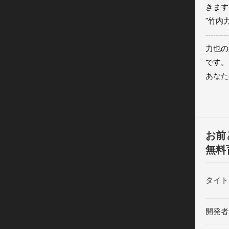
きます。 ---
"竹内
---------
力也の
です。 
あなた
エンデ
が明ら
最後まで無
----------
お前
その他
無料
---------
ゲーム
タイト
します。
アイテ
開発者
で是非お友
---------