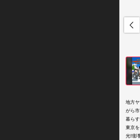
地方ヤ
がら市
暮らす
東京を
光!!