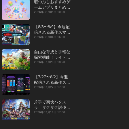
暇つぶしおすすめゲ
ームアプリまとめ｜
オフライン対応あり
2026年08月05日 10:00
【2026年8月】
【8/3〜8/9】今週配
信される新作スマホ
ゲームをまとめてお
2026年08月04日 16:00
届け！【2026年】
自由な育成と手軽な
探索機能！ライトカ
ジュアルMMORPG
2026年07月28日 18:20
『勇者連盟：暁の遠
征』【最新作PICKU
【7/27〜8/2】今週
P】
配信される新作スマ
ホゲームをまとめて
2026年07月27日 17:00
お届け！【2026
年】
片手で爽快ハクス
ラ！ザクザク討伐し
て神装備を集める放
2026年07月14日 17:00
置RPG『魔境トレハ
ン：放置で神装備』