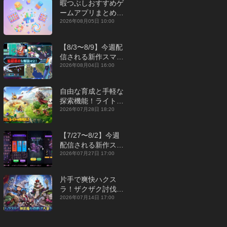
暇つぶしおすすめゲ
ームアプリまとめ｜
オフライン対応あり
2026年08月05日 10:00
【2026年8月】
【8/3〜8/9】今週配
信される新作スマホ
ゲームをまとめてお
2026年08月04日 16:00
届け！【2026年】
自由な育成と手軽な
探索機能！ライトカ
ジュアルMMORPG
2026年07月28日 18:20
『勇者連盟：暁の遠
征』【最新作PICKU
【7/27〜8/2】今週
P】
配信される新作スマ
ホゲームをまとめて
2026年07月27日 17:00
お届け！【2026
年】
片手で爽快ハクス
ラ！ザクザク討伐し
て神装備を集める放
2026年07月14日 17:00
置RPG『魔境トレハ
ン：放置で神装備』