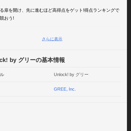
る扉を開け、先に進むほど高得点をゲット!得点ランキングで
競おう!

の扉を指で左右にスライド、扉の上に表れるマークを指で回
さらに表示
の上のターゲットを全てタッチする、など様々な方法で次々
来る扉を瞬時に開いていこう!

ock! by グリーの基本情報
リ版GREEでできること】

ル
Unlock! by グリー
で遊べるiPhoneゲームが続々追加されます

GREE, Inc.
ちと今の気持ちや写真を通じたコミュニケーションを楽しむ
できます

honeに登録してある連絡先から友だちを検索・招待できます

ち同士でメールを交換することができます

なテーマのコミュニティへ参加し、同じ興味を持った友だち