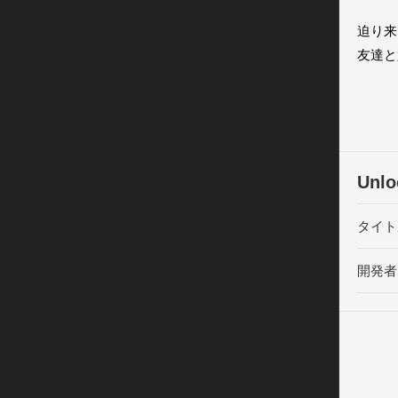
迫り来
友達と
画面上
す、扉
に迫り
Unl
【アプ
タイト
・無料
開発者
・友だ
ことが
・iP
・友だ
・様々