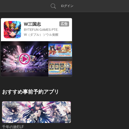
ログイン
W三国志
広告
BYTEFUN GAMES PTE.
LTD.
W（ダブル）ソウル覚醒
x 三国放置系RPG
おすすめ事前予約アプリ
千年の旅ELF