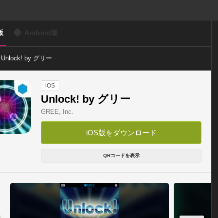
版
Android版
Unlock! by グリー
iOS
Unlock! by グリー
GREE, Inc.
iOS版をダウンロード
QRコードを表示