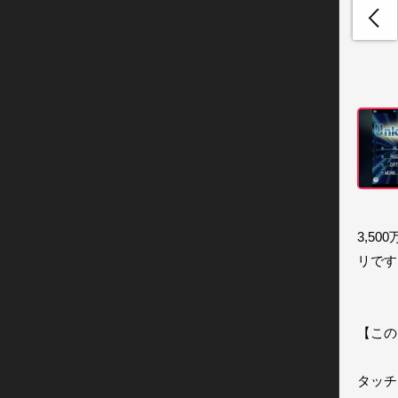
3,5
リです!
【この
タッチ