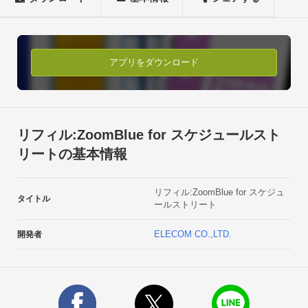
には、無償アプリ「スケジュールストリート」を別途インスト
ールいただく必要があります。

※本アプリにおいて、カレンダー上にTODOは表示されませ
ん。本アプリの仕様となります。スケジュールストリート：

アプリをダウンロード
http://market.android.com/details?
id=jp.co.elecom.android.elenote※本アプリをインストール後、
「スケジュールストリート」の「カレンダービュー設定」で本
アプリを選択することにより、カレンダーに適用することがで
リフィル:ZoomBlue for スケジュールスト
きます。

リートの基本情報
■特徴

マンスリーやウィークリー表示において、確認したい日の表示
リフィル:ZoomBlue for スケジュ
領域を拡大させることができます。■動作確認済み機種

タイトル
ールストリート
弊社ウェブページにてご確認ください。購入後に広告表示を消
すには、カレンダー画面で「メニュー （ＨＷキー）」ボタンを
ELECOM CO.,LTD.
開発者
押し、「終了」を選んで、アプリケーションを終了し、再度起
動してください。それでも表示されている場合は、端末の電源
をいったんＯＦＦにし、再起動を行ってください。