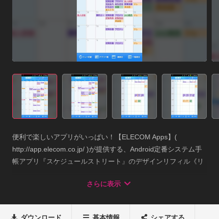
便利で楽しいアプリがいっぱい！【ELECOM Apps】( 
http://app.elecom.co.jp/ )が提供する、Android定番システム手
帳アプリ『スケジュールストリート』のデザインリフィル《リ
フィル:ZoomBlue for スケジュールストリート》本アプリはシ
さらに表示
ステム手帳アプリ「スケジュールストリート」で利用可能なカ
レンダーリフィルアプリです。目的別にスケジュール帳のデザ
インを変更することができます。※本アプリをご利用いただく
ダウンロード
基本情報
シェアする