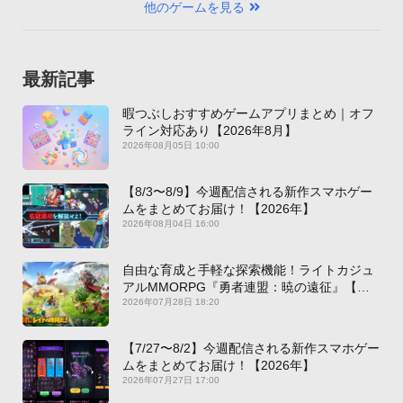
他のゲームを見る
最新記事
暇つぶしおすすめゲームアプリまとめ｜オフ
ライン対応あり【2026年8月】
2026年08月05日 10:00
【8/3〜8/9】今週配信される新作スマホゲー
ムをまとめてお届け！【2026年】
2026年08月04日 16:00
自由な育成と手軽な探索機能！ライトカジュ
アルMMORPG『勇者連盟：暁の遠征』【最
新作PICKUP】
2026年07月28日 18:20
【7/27〜8/2】今週配信される新作スマホゲー
ムをまとめてお届け！【2026年】
2026年07月27日 17:00