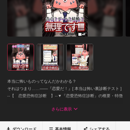
本当に怖いものってなんだかわかる？

それはつまり……――『恋愛だ！』[ 本当は怖い裏診断テスト ]

--【　恋愛恐怖症診断　】--▼『恋愛恐怖症診断』の概要・特徴

・老若男女問わずに楽しめる究極のお手軽アプリ『心理テスト
さらに表示
（診断テスト）』

・アニメーションやBGMなど、アプリならではの演出が輝く診
断アプリです。

ダウンロード
基本情報
シェアする