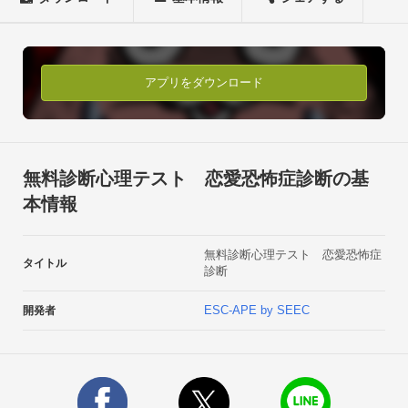
・課金要素は一切無し！最後まで無料で遊べる診断アプリとな
っております。

・問題数も30問と短いので、ちょっとした空き時間などの暇つ
ぶしにも最適です。

アプリをダウンロード
・科学的な根拠はなく気軽に遊べる（診断できる）のも特徴の
一つです。

・正式な深層心理テストではなく、気軽にできるカジュアル診
断アプリです。▼『恋愛恐怖症診断』の診断方法（遊び方）

無料診断心理テスト 恋愛恐怖症診断の基
・出題された問題（30問）に選択方式で答えるシンプル操作。

本情報
・間違った解答を選んでも前の問題（質問）に戻れるバック機
能付き。

無料診断心理テスト 恋愛恐怖症
・診断結果をSNSに投稿・シェアすることが可能です。

タイトル
診断
・ちょっとした暇つぶしに最適です。▼『恋愛恐怖症診断』は
このような方にオススメです。

ESC-APE by SEEC
開発者
・占いや心理テスト、タロットカードなどに興味がある方

・深層心理や心理学などに興味がある方

・気づいてないだけで、実は恋愛恐怖症かもしれないと心配し
ている方▼その他の注意事項
