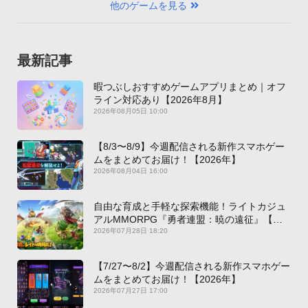
他のゲームを見る
最新記事
暇つぶしおすすめゲームアプリまとめ｜オフ
ライン対応あり【2026年8月】
2026年08月05日 10:00
【8/3〜8/9】今週配信される新作スマホゲー
ムをまとめてお届け！【2026年】
2026年08月04日 16:00
自由な育成と手軽な探索機能！ライトカジュ
アルMMORPG『勇者連盟：暁の遠征』【最
新作PICKUP】
2026年07月28日 18:20
【7/27〜8/2】今週配信される新作スマホゲー
ムをまとめてお届け！【2026年】
2026年07月27日 17:00