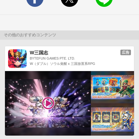
・当アプリはデータ等の復旧は対応いたしません。データ・ア
プリ管理は自己責任でお願いします。

・当アプリは完全無料で遊んで頂けるよう、広告収入により運
営・開発費用を調達させて頂いております。

今後とも完全無料でアプリを提供し続けるため、何卒、ご理解
その他のおすすめコンテンツ
ご協力のほど宜しくお願い致します。▼サウンド提供

・甘茶の音楽工房 http://amachamusic.chagasi.com/

W三国志
広告
・ポケットサウンド　http://pocket-se.info/

BYTEFUN GAMES PTE. LTD.
W（ダブル）ソウル覚醒 x 三国放置系RPG
・クラゲ工匠 http://www.kurage-kosho.info/