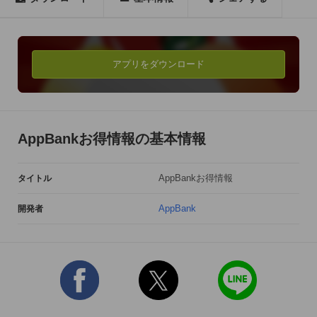
ー設定からお得情報をオンにしてください。

･*:..｡ヽ(○･ｖ･●)ﾉ｡.:*:.｡ヽ(○･ｖ･●)ﾉ｡.:*:.

アプリをダウンロード
【プレゼント】

常に、2〜5件のプレゼントキャンペーンをAppBankが実施して
います。

AppBankお得情報の基本情報
キャンペーン実施の残り期間や、応募済みどうかなど、簡単に
チェックできます。

AppBankお得情報
タイトル
アンケートに答えてツイッターに投稿するだけ！当選発表もツ
イッターで行われます。

AppBank
開発者
【無料サンプル】

AppBank以外の会社が開催するプレゼントキャンペーンや

お得に購入できるスターターキットなどをご紹介します。

興味のあるものにご自由にご応募いただけます。
