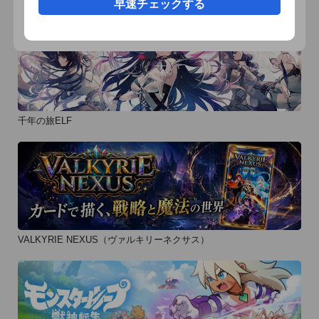
早速チェックする
及びその関連会社との関わりはありません。
千年の旅ELF
VALKYRIE NEXUS（ヴァルキリーネクサス）