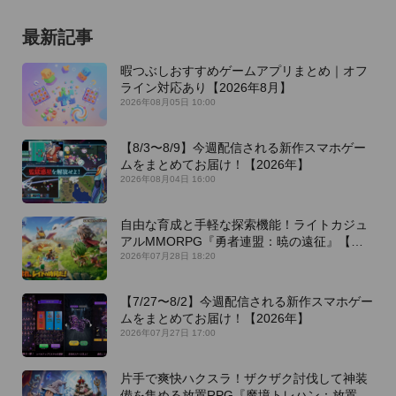
最新記事
暇つぶしおすすめゲームアプリまとめ｜オフ
ライン対応あり【2026年8月】
2026年08月05日 10:00
【8/3〜8/9】今週配信される新作スマホゲー
ムをまとめてお届け！【2026年】
2026年08月04日 16:00
自由な育成と手軽な探索機能！ライトカジュ
アルMMORPG『勇者連盟：暁の遠征』【最
新作PICKUP】
2026年07月28日 18:20
【7/27〜8/2】今週配信される新作スマホゲー
ムをまとめてお届け！【2026年】
2026年07月27日 17:00
片手で爽快ハクスラ！ザクザク討伐して神装
備を集める放置RPG『魔境トレハン：放置で