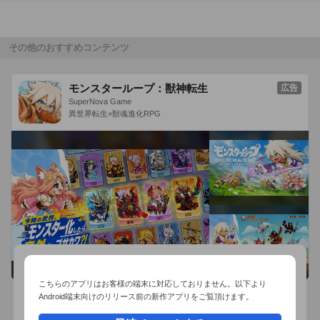
【セール情報】

有料→無料 になったアプリのみを取り扱うセール情報です。

毎日AppBankで公開されている最新のセール記事を読むことが
その他のおすすめコンテンツ
できます。

また記事中のアプリをリスト化してチェックできるのでダウン
モンスターループ：獣神転生
広告
ロードが簡単！

SuperNova Game
異世界転生×獣魂進化RPG
【調査結果】

プレゼント応募時のアンケート結果を記事にしています。

iPhoneユーザーの意識調査、読み物としてお楽しみください。

※今後のプレゼントの参考にしますので、今後実施してほしい
プレゼントやアプリ等をレビュー欄にぜひお書き下さい。要望
の多い物からチャレンジします。

こちらのアプリはお客様の端末に対応しておりません。以下より
※このアプリ内の懸賞は、AppBankが他会社の協力を受けなが
Android端末向けのリリース前の新作アプリをご覧頂けます。
ら実施しております。Apple Inc. アップルジャパン株式会社、
おすすめ事前予約アプリ