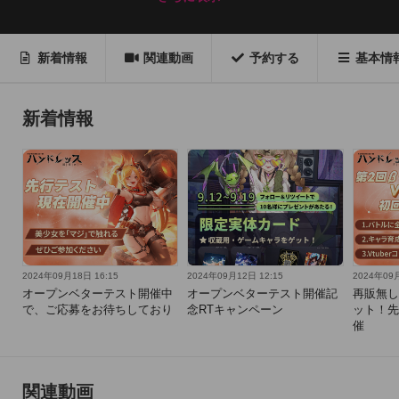
入れ、未知の様々な失心者と戦います。

滅びた古代竜族文明と、この大陸に隠された謎の正体を明らか
新着情報
関連動画
予約する
基本情
にします。

【実物カードを手元に届ける！】

新着情報
ゲーム内美少女を実物カードとして手元にご送付！！

好きなキャラをリアルで収蔵しよう！

【超爽快バトル】

マッチ！変換！爆破大連鎖！超爽快なスキルを体験せよ！

【次元の壁を越えて、アイドルもモンスターと戦える】

2024年09月18日 16:15
2024年09月12日 12:15
2024年09月
さまざまな業界のVtuberがコラボされ、永久キャラカードとし
オープンベターテスト開催中
オープンベターテスト開催記
再販無し
で、ご応募をお待ちしており
念RTキャンペーン
ット！先
て皆様と冒険に同行させます。

催
え？もしかして僕もキャラクターカードに？
関連動画