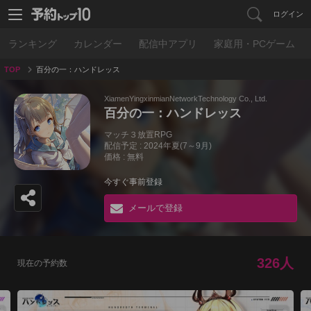
ログイン
ランキング
カレンダー
配信中アプリ
家庭用・PCゲーム
TOP
百分の一：ハンドレッス
XiamenYingxinmianNetworkTechnology Co., Ltd.
百分の一：ハンドレッス
マッチ３放置RPG
配信予定 : 2024年夏(7～9月)
価格 : 無料
今すぐ事前登録
メールで登録
326人
現在の予約数