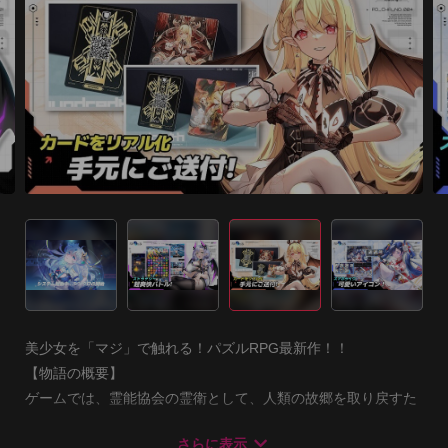
美少女を「マジ」で触れる！パズルRPG最新作！！

【物語の概要】

ゲームでは、霊能協会の霊衛として、人類の故郷を取り戻すた
め、

さらに表示
チームのメンバーとともに霊災によって荒廃した地に足を踏み