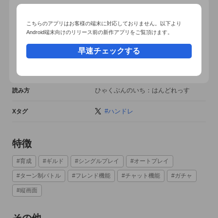
2024年夏(7～9月)
配信予定
こちらのアプリはお客様の端末に対応しておりません。以下より
Android端末向けのリリース前の新作アプリをご覧頂けます。
326
現在の予約数
早速チェックする
XiamenYingxinmianNetworkTechnology
開発者
Co., Ltd.
ひゃくぶんのいち：はんどれっす
読み方
#ハンドレ
Xタグ
特徴
#育成
#ギルド
#シングルプレイ
#オートプレイ
すべての動画をみる
#ターン制バトル
#フレンド機能
#チャット機能
#ガチャ
#縦画面
その他