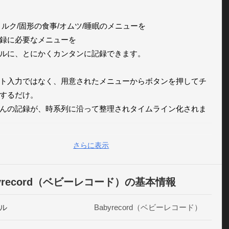
ミルク/固形の食事/オムツ/睡眠のメニューを

録に必要なメニューを

ルに、とにかくカンタンに記録できます。

ト入力ではなく、用意されたメニューからボタンを押してチ
するだけ。

んの記録が、時系列に沿って整理されタイムライン化されま
さらに表示
追加・編集など後から修正できるから、赤ちゃんが寝ている
っくり記録をつけることもできます。
byrecord（ベビーレコード）の基本情報
ル
Babyrecord（ベビーレコード）