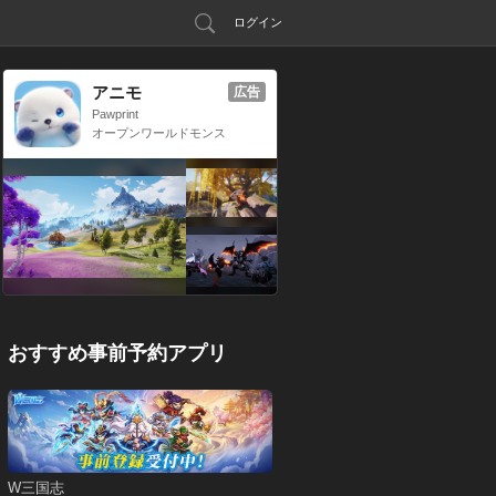
ログイン
アニモ
広告
Pawprint
オープンワールドモンス
ター収集RPG
おすすめ事前予約アプリ
W三国志