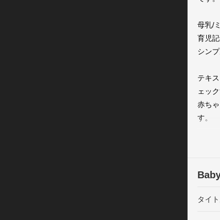
母乳/
育児記
シンプ
テキス
ェック
赤ちゃ
す。

記録の
間にじ
Ba
タイト