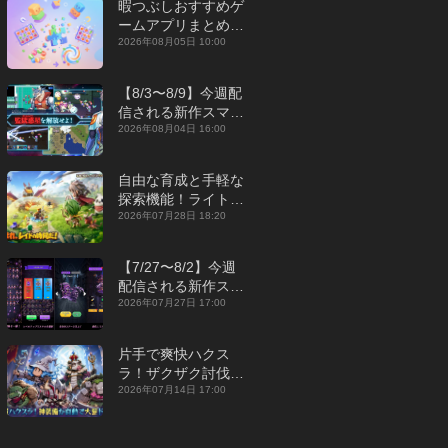
暇つぶしおすすめゲ
ームアプリまとめ｜
オフライン対応あり
2026年08月05日 10:00
【2026年8月】
【8/3〜8/9】今週配
信される新作スマホ
ゲームをまとめてお
2026年08月04日 16:00
届け！【2026年】
自由な育成と手軽な
探索機能！ライトカ
ジュアルMMORPG
2026年07月28日 18:20
『勇者連盟：暁の遠
征』【最新作PICKU
【7/27〜8/2】今週
P】
配信される新作スマ
ホゲームをまとめて
2026年07月27日 17:00
お届け！【2026
年】
片手で爽快ハクス
ラ！ザクザク討伐し
て神装備を集める放
2026年07月14日 17:00
置RPG『魔境トレハ
ン：放置で神装備』