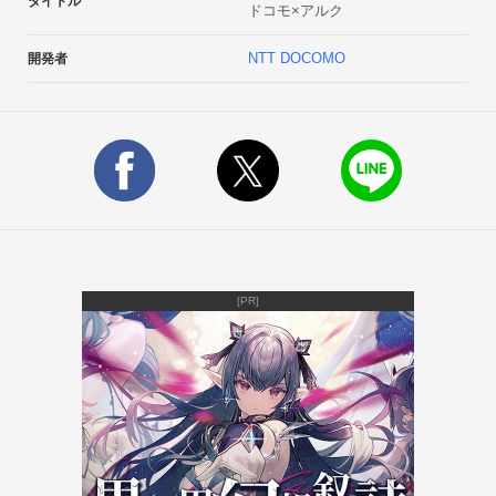
タイトル
ドコモ×アルク
でき、電車の中など、手ぶら学習をしたいときに便利な「連続
再生」機能もあります。 

NTT DOCOMO
開発者
30ユニット学習終了ごとに、一般社員から役職が昇進。達成感
を味わいながら学習できます。英単語力を駆使して、あなたは
どこまで昇進できるでしょうか？ 

≪その他の便利機能≫

・ブラックリストに登録された苦手な英単語は、ウィジェット
でも表示が可能です。 

・アルクの「英辞郎 on the WEB」と連携！更に詳しく英単語
の意味を検索できます。 

・「単語リスト」で、知りたい単語を検索！ 知りたい英単語
[PR]
を、頭文字、単語の分野、ブラックリストなど複数の方法で抽
出できます。 【商品情報】

○対象レベル：ビジネス英語初級～上級 

○サイズ：約5.8MB

○対応OS/動作確認機種　はこちらからご確認下さい。

http://docomo-zemi.com/s/application/supportlist/index.html 

【ご注意事項】
