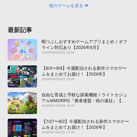
他のゲームを見る
最新記事
暇つぶしおすすめゲームアプリまとめ｜オフ
ライン対応あり【2026年8月】
2026年08月05日 10:00
【8/3〜8/9】今週配信される新作スマホゲー
ムをまとめてお届け！【2026年】
2026年08月04日 16:00
自由な育成と手軽な探索機能！ライトカジュ
アルMMORPG『勇者連盟：暁の遠征』【最
新作PICKUP】
2026年07月28日 18:20
【7/27〜8/2】今週配信される新作スマホゲー
ムをまとめてお届け！【2026年】
2026年07月27日 17:00