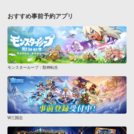
や特長の紹介、学びにつながる情報などの学習コンテンツを提
供しています。

おすすめ事前予約アプリ
「ドコモゼミ ポータルサイト」は以下のページでご確認いただ
けます。

http://docomo-zemi.com
モンスターループ：獣神転生
W三国志