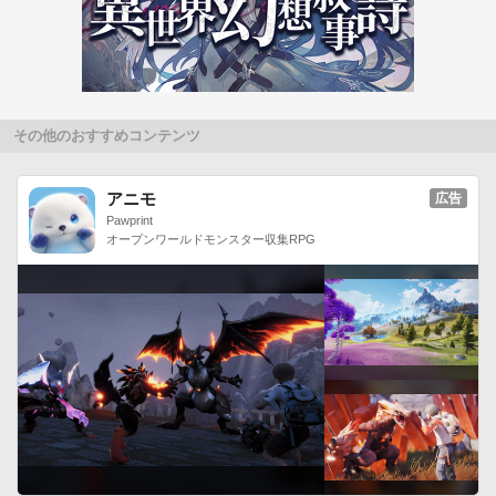
・アプリのダウンロード、スコアの送信などには、別途パケッ
ト通信料がかかります。パケット通信料が高額になる可能性が
ありますので、安心してご利用いただくために、パケット定額
サービスへのご加入を強くお勧めいたします。

・海外でご利用になる場合、パケット通信料が高額になる場合
その他のおすすめコンテンツ
がありますのでご注意ください。

・本アプリダウンロード後のキャンセルについては、本アプリ
アニモ
広告
提供サイトの取り決めに従うこととします。

Pawprint
オープンワールドモンスター収集RPG
・お客様が未成年の場合は、事前に親権者等の法定代理人の同
意を得た上でご利用ください。 

○重要事項

本サービスはドコモゼミサービス利用規約に基づき提供されま
す。事前に利用規約の内容を確認のうえ、ご利用ください。

利用規約は以下のページから確認できます。

http://docomo-zemi.com/kiyaku/

本アプリは「ドコモゼミ 外国語コース」の英語学習Androidア
プリです。

ドコモゼミ ポータルサイトでは、ドコモゼミの各アプリの機能