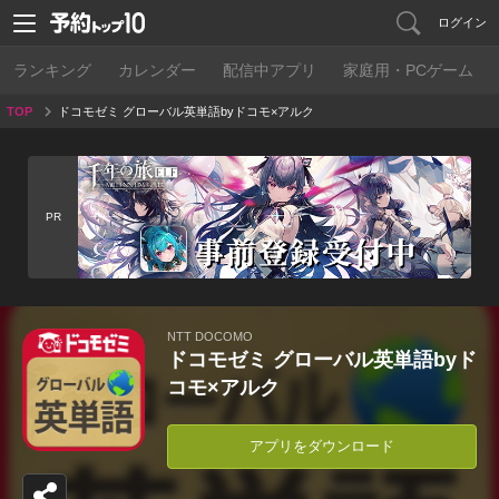
ログイン
ランキング
カレンダー
配信中アプリ
家庭用・PCゲーム
TOP
ドコモゼミ グローバル英単語byドコモ×アルク
PR
NTT DOCOMO
ドコモゼミ グローバル英単語byド
コモ×アルク
アプリをダウンロード