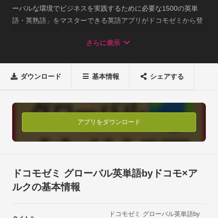
ーバルな環境でビジネスを実践するために必要な1500の英単
語・英熟語」をマスターできる英語アプリがドコモゼミから登
場！実際のビジネス現場で使える英単語力を身につけたい方、
さらに表示
生きた英語を知りたい英語学習者にオススメ。

『ドコモゼミ グローバル英単語byドコモ×アルク』 

ビジネス現場の英語で、まず必要とされる英単語力。しかし、
ダウンロード
基本情報
シェアする
英語の教科書で習った英単語と、ビジネスで必要とされる英単
語は大きく違うもの。『ドコモゼミ グローバル英単語byドコモ
×アルク』 では、「ウォームアップ（リスニング学習）」
⇒「トレーニング（スパイラル学習）」 ⇒「ディクテーション
アプリをダウンロード
（聞取り学習）」の3ステップで、実践レベルで使える重要な
英単語を確実に学習！間違えた英単語を何度も出題するスパイ
ラル学習で、確実に覚えられるので、英語初級レベルからでも
始められます。もちろん英語中級～上級の学習者にもオスス
ドコモゼミ グローバル英単語byドコモ×ア
メ。 

ルクの基本情報
1500の重要英単語を、10語×150ユニットに分けて学習。1ユニ
ットは3～5分で学習完了するため、通勤・通学時のスキマ時間
ドコモゼミ グローバル英単語by
の英語学習に最適です。英語、日本語の音声だけ連続して再生