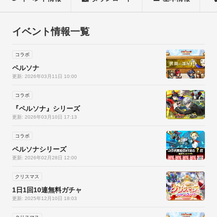
申し上げます。

【ゲーム紹介】

▼白熱のギルドリーグバトル！

イベント情報一覧
最大10人vs10人で繰り広げられるリアルタイムバトル！

仲間と協力して、相手のクリスタルを撃破し勝利しよう！▼決
コラボ
めろ！必殺のユニゾンアタック！

ペルソナ
同時召喚でユニゾンチャンス発動！

更新: 2026年03月11日 10:00
大精霊の必殺技で最強ダメージ！支援効果もあるかも！？

コラボ
ド迫力の演出で爽快感がたまらない！▼友達と一緒にリアルタ
『ペルソナ』シリーズ
イムで冒険！ 

更新: 2026年03月10日 17:13
広大なグランヴィーアの世界を冒険しよう！

最大5人まで同時プレイが楽しめる！共闘プレイが熱い！

コラボ
強力アビリティを駆使してボスを撃破しよう！▼みんなでわい
ペルソナシリーズ
更新: 2026年02月28日 12:00
わいコミュニケーション！

定型文やエモーションで簡単コミュニケーション！

クリスマス
ロビーでお気に入りの装備を自慢しちゃおう！▼やりこみ要素
1日1回10連無料ガチャ
満載！

更新: 2025年12月10日 18:03
バトルやガチャで武器・防具・モンスターをGET！
