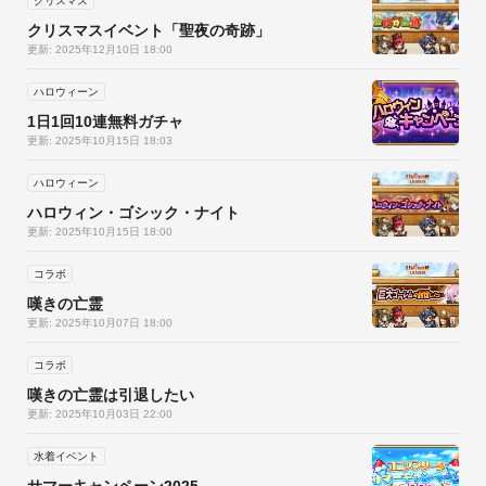
クリスマス
クラスとの相性を考えて、装備するのが攻略の鍵！？

クリスマスイベント「聖夜の奇跡」
進化させるには専用素材が必要になるぞ！

更新: 2025年12月10日 18:00
熟練度を集め、新しいアビリティを覚えよう！【価格】

アプリ本体：無料 

ハロウィーン
※一部有料アイテムがございます。 【推奨端末】

1日1回10連無料ガチャ
更新: 2025年10月15日 18:03
Android4.0以上

※Android4.0以上の端末であっても一部未対応の端末もござい
ハロウィーン
ます。

ハロウィン・ゴシック・ナイト
推奨端末以外でのサポート、補償等は致しかねますので何卒ご
更新: 2025年10月15日 18:00
了承くださいませ。※快適にユニゾンリーグをお楽しみ頂くに
コラボ
は、Wi-Fi環境でのプレイを推奨致します。 ※一部環境や端末
嘆きの亡霊
使用状況によって、ゲームがスムーズに動作しない場合があり
更新: 2025年10月07日 18:00
ます。 

アプリを終了する、端末の電源を切る、キャッシュクリア等で
コラボ
改善する可能性があります。※ご利用前にアプリ内「メニュ
嘆きの亡霊は引退したい
ー」から利用規約を必ずご確認の上ご利用ください。
更新: 2025年10月03日 22:00
水着イベント
サマーキャンペーン2025