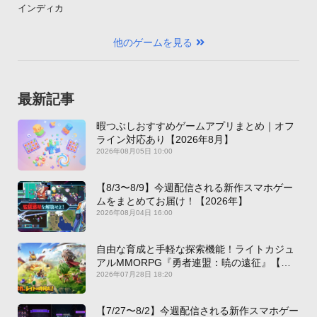
インディカ
他のゲームを見る
最新記事
暇つぶしおすすめゲームアプリまとめ｜オフ
ライン対応あり【2026年8月】
2026年08月05日 10:00
【8/3〜8/9】今週配信される新作スマホゲー
ムをまとめてお届け！【2026年】
2026年08月04日 16:00
自由な育成と手軽な探索機能！ライトカジュ
アルMMORPG『勇者連盟：暁の遠征』【最
新作PICKUP】
2026年07月28日 18:20
【7/27〜8/2】今週配信される新作スマホゲー