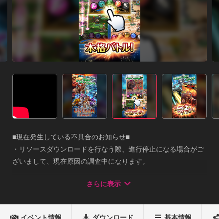
■現在発生している不具合のお知らせ■

・リソースダウンロードを行なう際、進行停止になる場合がご
ざいまして、現在原因の調査中になります。

・シーン切替時に画面が黒くなり、稀に進行停止になる場合が
さらに表示
ございますが、アプリを終了し、再起動いただければ正常に動
作いたします。

お客様にご不便、ご迷惑をおかけしております事、深くお詫び
イベント情報
ダウンロード
基本情報